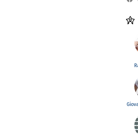
R
Giov