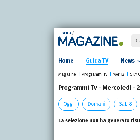
LIBERO
/
Home
Guida TV
News
Magazine
Programmi Tv
Mer 12
SKY 
Programmi Tv - Mercoledi -
Oggi
Domani
Sab 8
La selezione non ha generato risul