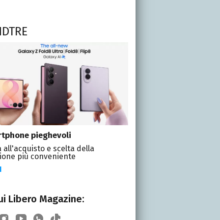
NDTRE
tphone pieghevoli
 all'acquisto e scelta della
ione più conveniente
I
i Libero Magazine: