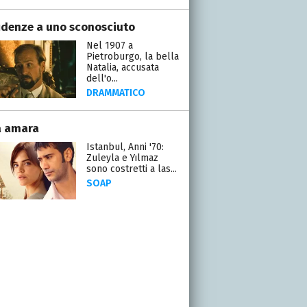
idenze a uno sconosciuto
Nel 1907 a
Pietroburgo, la bella
Natalia, accusata
dell'o...
DRAMMATICO
a amara
Istanbul, Anni '70:
Zuleyla e Yılmaz
sono costretti a las...
SOAP