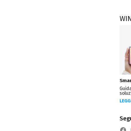
WI
Smar
Guida
soluz
LEGG
Segu