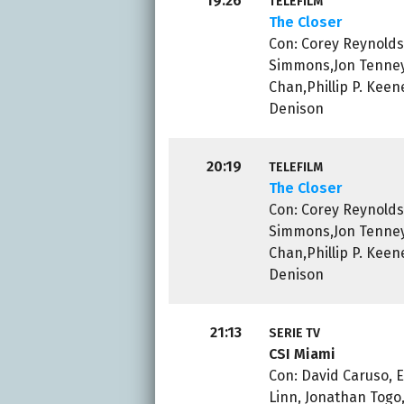
19:26
TELEFILM
The Closer
Con: Corey Reynolds,
Simmons,Jon Tenney
Chan,Phillip P. Kee
Denison
20:19
TELEFILM
The Closer
Con: Corey Reynolds,
Simmons,Jon Tenney
Chan,Phillip P. Kee
Denison
21:13
SERIE TV
CSI Miami
Con: David Caruso, 
Linn, Jonathan Togo