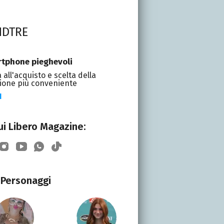
NDTRE
tphone pieghevoli
 all'acquisto e scelta della
ione più conveniente
I
i Libero Magazine:
Personaggi