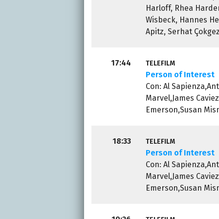
Harloff, Rhea Harde
Wisbeck, Hannes Hel
Apitz, Serhat Çokge
17:44
TELEFILM
Person of Interest
Con: Al Sapienza,A
Marvel,James Cavie
Emerson,Susan Misne
18:33
TELEFILM
Person of Interest
Con: Al Sapienza,A
Marvel,James Cavie
Emerson,Susan Misne