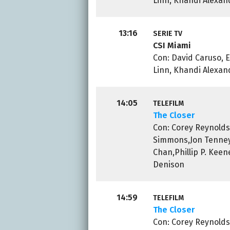
Linn, Khandi Alexand
13:16
SERIE TV
CSI Miami
Con: David Caruso, 
Linn, Khandi Alexand
14:05
TELEFILM
The Closer
Con: Corey Reynolds,
Simmons,Jon Tenney
Chan,Phillip P. Kee
Denison
14:59
TELEFILM
The Closer
Con: Corey Reynolds,