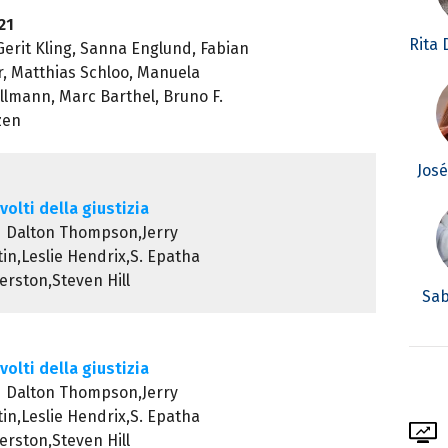
21
Rita
Gerit Kling, Sanna Englund, Fabian
r, Matthias Schloo, Manuela
lmann, Marc Barthel, Bruno F.
zen
Jos
volti della giustizia
d Dalton Thompson,Jerry
in,Leslie Hendrix,S. Epatha
rston,Steven Hill
Sab
volti della giustizia
d Dalton Thompson,Jerry
in,Leslie Hendrix,S. Epatha
rston,Steven Hill