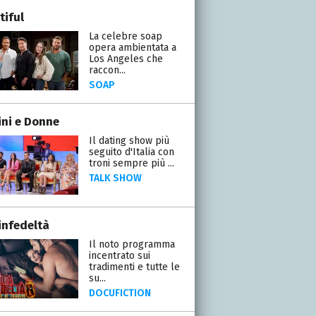
tiful
La celebre soap
opera ambientata a
Los Angeles che
raccon...
SOAP
ni e Donne
Il dating show più
seguito d'Italia con
troni sempre più ...
TALK SHOW
infedeltà
Il noto programma
incentrato sui
tradimenti e tutte le
su...
DOCUFICTION