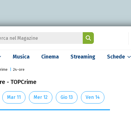
Musica
Cinema
Streaming
Schede
rime
24-ore
Ore - TOPCrime
Mar 11
Mer 12
Gio 13
Ven 14