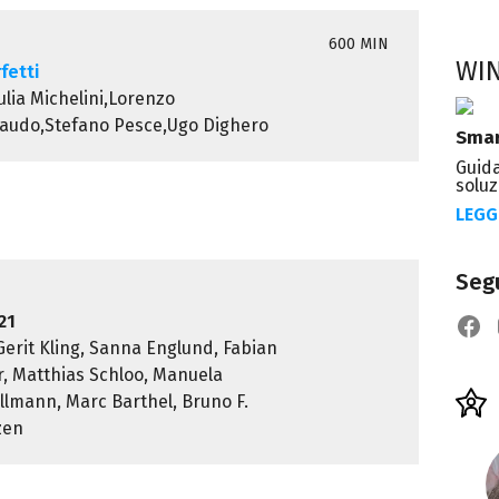
600 MIN
WI
rfetti
iulia Michelini,Lorenzo
maudo,Stefano Pesce,Ugo Dighero
Smar
Guida
soluz
LEGG
Segu
21
Gerit Kling, Sanna Englund, Fabian
r, Matthias Schloo, Manuela
lmann, Marc Barthel, Bruno F.
zen