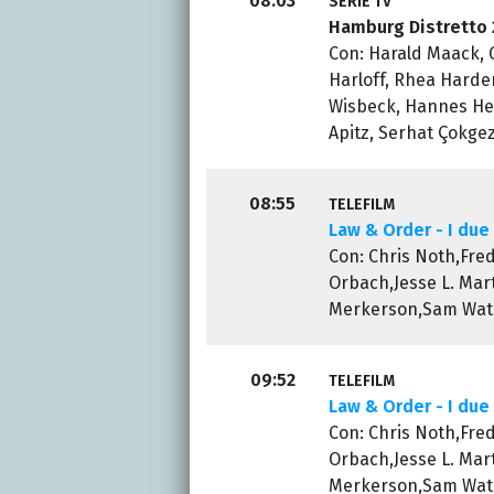
08:03
SERIE TV
Hamburg Distretto 
Con: Harald Maack, 
Harloff, Rhea Harde
Wisbeck, Hannes Hel
Apitz, Serhat Çokge
08:55
TELEFILM
Law & Order - I due 
Con: Chris Noth,Fre
Orbach,Jesse L. Mart
Merkerson,Sam Wate
09:52
TELEFILM
Law & Order - I due 
Con: Chris Noth,Fre
Orbach,Jesse L. Mart
Merkerson,Sam Wate