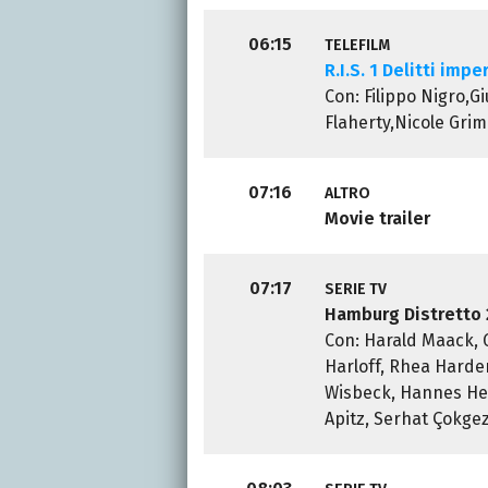
06:15
TELEFILM
R.I.S. 1 Delitti impe
Con: Filippo Nigro,G
Flaherty,Nicole Gri
07:16
ALTRO
Movie trailer
07:17
SERIE TV
Hamburg Distretto 
Con: Harald Maack, 
Harloff, Rhea Harde
Wisbeck, Hannes Hel
Apitz, Serhat Çokge