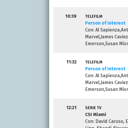
10:39
TELEFILM
Person of Interest
Con: Al Sapienza,A
Marvel,James Cavie
Emerson,Susan Misne
11:32
TELEFILM
Person of Interest
Con: Al Sapienza,A
Marvel,James Cavie
Emerson,Susan Misne
12:21
SERIE TV
CSI Miami
Con: David Caruso, 