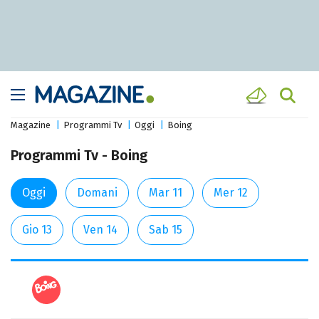
Magazine
Programmi Tv
Oggi
Boing
Programmi Tv - Boing
Oggi
Domani
Mar 11
Mer 12
Gio 13
Ven 14
Sab 15