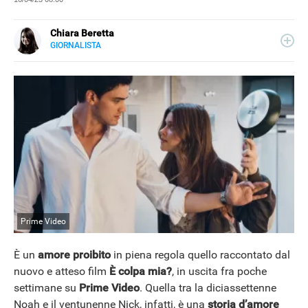
Chiara Beretta
GIORNALISTA
LINKEDIN
Chiara Beretta è giornalista professionista e collabora
con testate nazionali, online e cartacee. Su Libero
Tecnologia scrive di serie tv, film e spettacolo.
Prime Video
È un
amore proibito
in piena regola quello raccontato dal
nuovo e atteso film
È colpa mia?
, in uscita fra poche
settimane su
Prime Video
. Quella tra la diciassettenne
NEWS
Noah e il ventunenne Nick, infatti, è una
storia d’amore