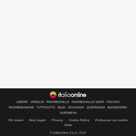
LIBERO
VIRGILIO
PAGINEGIALLE
PAGINEGIALLE SHOP
PGCASA
PAGINEBIANCHE
TUTTOCITTÀ
DILEI
SIVIAGGIA
QUIFINANZA
BUONISSIMO
SUPEREVA
Chi siamo
Note Legali
Privacy
Cookie Policy
Preferenze sui cookie
Aiuto
© Italiaonline S.p.A. 2026