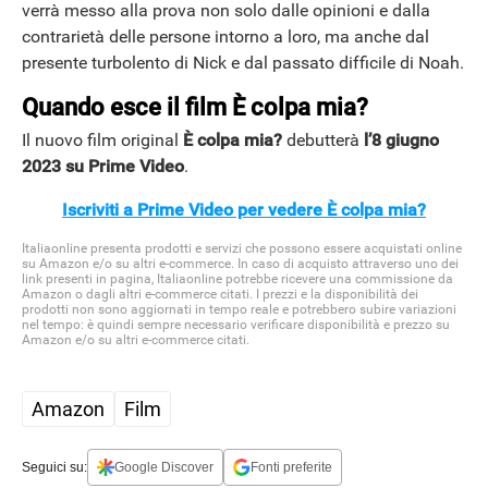
verrà messo alla prova non solo dalle opinioni e dalla
contrarietà delle persone intorno a loro, ma anche dal
presente turbolento di Nick e dal passato difficile di Noah.
Quando esce il film È colpa mia?
Il nuovo film original
È colpa mia?
debutterà
l’8 giugno
2023 su Prime Video
.
Iscriviti a Prime Video per vedere È colpa mia?
Italiaonline presenta prodotti e servizi che possono essere acquistati online
su Amazon e/o su altri e-commerce. In caso di acquisto attraverso uno dei
link presenti in pagina, Italiaonline potrebbe ricevere una commissione da
Amazon o dagli altri e-commerce citati. I prezzi e la disponibilità dei
prodotti non sono aggiornati in tempo reale e potrebbero subire variazioni
nel tempo: è quindi sempre necessario verificare disponibilità e prezzo su
Amazon e/o su altri e-commerce citati.
Amazon
Film
Seguici su:
Google Discover
Fonti preferite