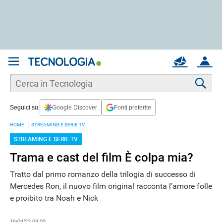
REGISTRATI
MAIL
ACCOUNT
Apri una nuova
MAIL
Cer
Seguici su:
Google Discover
Fonti preferite
AIUTO
HOME
STREAMING E SERIE TV
STREAMING E SERIE TV
Trama e cast del film È colpa mia?
Tratto dal primo romanzo della trilogia di successo di
Mercedes Ron, il nuovo film original racconta l’amore folle
e proibito tra Noah e Nick
16/04/23 08:00