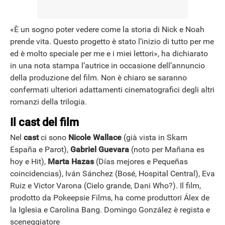
«È un sogno poter vedere come la storia di Nick e Noah
prende vita. Questo progetto è stato l’inizio di tutto per me
ed è molto speciale per me e i miei lettori», ha dichiarato
in una nota stampa l’autrice in occasione dell’annuncio
della produzione del film. Non è chiaro se saranno
confermati ulteriori adattamenti cinematografici degli altri
romanzi della trilogia.
Il cast del film
Nel
cast
ci sono
Nicole Wallace
(già vista in Skam
España e Parot),
Gabriel Guevara
(noto per Mañana es
hoy e Hit),
Marta Hazas
(Días mejores e Pequeñas
coincidencias), Iván Sánchez (Bosé, Hospital Central), Eva
Ruiz e Victor Varona (Cielo grande, Dani Who?). Il film,
prodotto da Pokeepsie Films, ha come produttori Álex de
la Iglesia e Carolina Bang. Domingo González è regista e
sceneggiatore