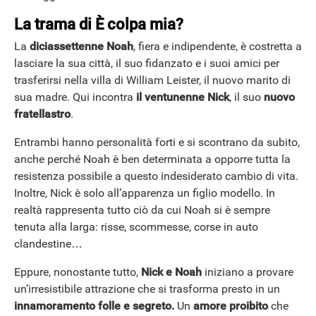
La trama di È colpa mia?
La
diciassettenne Noah
, fiera e indipendente, è costretta a
ANDROID
lasciare la sua città, il suo fidanzato e i suoi amici per
trasferirsi nella villa di William Leister, il nuovo marito di
sua madre. Qui incontra
il ventunenne Nick
, il suo
nuovo
fratellastro
.
Entrambi hanno personalità forti e si scontrano da subito,
anche perché Noah è ben determinata a opporre tutta la
resistenza possibile a questo indesiderato cambio di vita.
Inoltre, Nick è solo all’apparenza un figlio modello. In
realtà rappresenta tutto ciò da cui Noah si è sempre
tenuta alla larga: risse, scommesse, corse in auto
clandestine…
Eppure, nonostante tutto,
Nick e Noah
iniziano a provare
un’irresistibile attrazione che si trasforma presto in un
innamoramento folle
e segreto.
Un
amore proibito
che