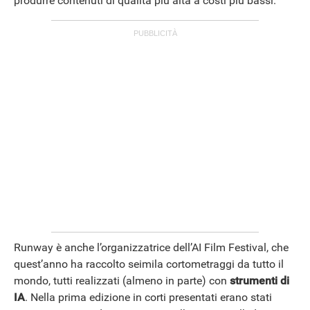
produrre contenuti di qualità più alta a costi più bassi.
ANDROID
Runway è anche l’organizzatrice dell’AI Film Festival, che
quest’anno ha raccolto seimila cortometraggi da tutto il
mondo, tutti realizzati (almeno in parte) con
strumenti di
IA
. Nella prima edizione in corti presentati erano stati