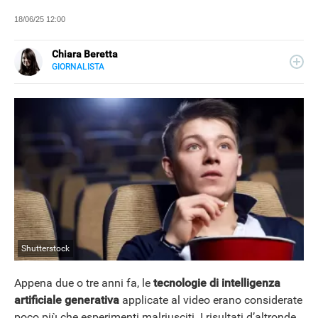
18/06/25 12:00
Chiara Beretta
GIORNALISTA
LINKEDIN
Chiara Beretta è giornalista professionista e collabora
con testate nazionali, online e cartacee. Su Libero
Tecnologia scrive di serie tv, film e spettacolo.
Shutterstock
Appena due o tre anni fa, le
tecnologie di intelligenza
artificiale generativa
applicate al video erano considerate
poco più che esperimenti malriusciti. I risultati d’altronde