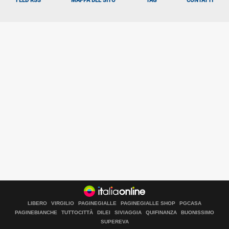
FEED RSS
MAPPA DEL SITO
TAG
CONTATTI
LIBERO
VIRGILIO
PAGINEGIALLE
PAGINEGIALLE SHOP
PGCASA
PAGINEBIANCHE
TUTTOCITTÀ
DILEI
SIVIAGGIA
QUIFINANZA
BUONISSIMO
Libero Tecnologia è un prodotto Italiaonline
SUPEREVA