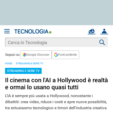
REGISTRATI
MAIL
ACCOUNT
Apri una nuova
MAIL
Cer
Seguici su:
Google Discover
Fonti preferite
AIUTO
HOME
STREAMING E SERIE TV
STREAMING E SERIE TV
Il cinema con l'AI a Hollywood è realtà
e ormai lo usano quasi tutti
L’IA è sempre più usata a Hollywood, nonostante i
dibattiti: crea video, riduce i costi e apre nuove possibilità,
tra entusiasmo tecnologico e timori dell’industria creativa