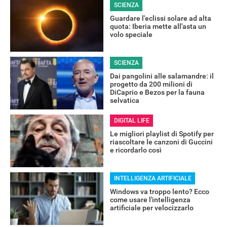
SCIENZA
Guardare l'eclissi solare ad alta
quota: Iberia mette all'asta un
volo speciale
SCIENZA
Dai pangolini alle salamandre: il
progetto da 200 milioni di
DiCaprio e Bezos per la fauna
selvatica
DIGITAL LIFE
Le migliori playlist di Spotify per
riascoltare le canzoni di Guccini
e ricordarlo così
INTELLIGENZA ARTIFICIALE
Windows va troppo lento? Ecco
come usare l'intelligenza
artificiale per velocizzarlo