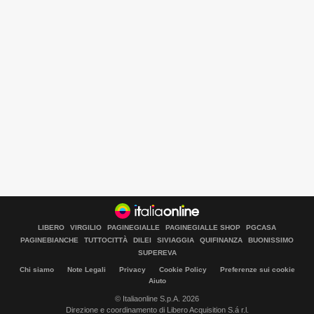
LIBERO
VIRGILIO
PAGINEGIALLE
PAGINEGIALLE SHOP
PGCASA
PAGINEBIANCHE
TUTTOCITTÀ
DILEI
SIVIAGGIA
QUIFINANZA
BUONISSIMO
SUPEREVA
Chi siamo
Note Legali
Privacy
Cookie Policy
Preferenze sui cookie
Aiuto
© Italiaonline S.p.A. 2026
Direzione e coordinamento di Libero Acquisition S.á r.l.