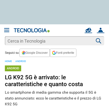
REGISTRATI
MAIL
ACCOUNT
Apri una nuova
MAIL
Cer
Seguici su:
Google Discover
Fonti preferite
AIUTO
HOME
ANDROID
ANDROID
LG K92 5G è arrivato: le
caratteristiche e quanto costa
Lo smartphone di media gamma che supporta il 5G è
stato annunciato: ecco le caratteristiche e il prezzo di LG
K92 5G