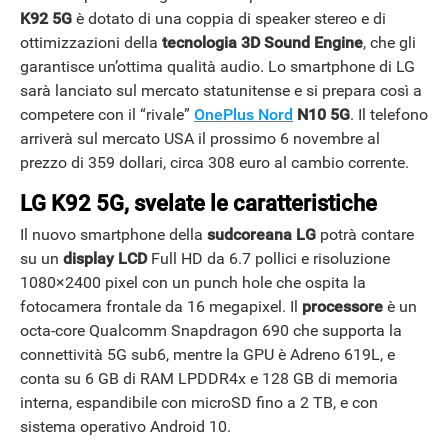
K92 5G
è dotato di una coppia di speaker stereo e di
ottimizzazioni della
tecnologia 3D Sound Engine
, che gli
garantisce un’ottima qualità audio. Lo smartphone di LG
sarà lanciato sul mercato statunitense e si prepara così a
competere con il “rivale”
OnePlus Nord
N10 5G
. Il telefono
arriverà sul mercato USA il prossimo 6 novembre al
prezzo di 359 dollari, circa 308 euro al cambio corrente.
LG K92 5G, svelate le caratteristiche
Il nuovo smartphone della
sudcoreana LG
potrà contare
su un
display LCD
Full HD da 6.7 pollici e risoluzione
1080×2400 pixel con un punch hole che ospita la
fotocamera frontale da 16 megapixel. Il
processore
è un
octa-core Qualcomm Snapdragon 690 che supporta la
connettività 5G sub6, mentre la GPU è Adreno 619L, e
conta su 6 GB di RAM LPDDR4x e 128 GB di memoria
interna, espandibile con microSD fino a 2 TB, e con
sistema operativo Android 10.