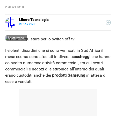
26/08/21 18:00
Libero Tecnologia
REDAZIONE
E-
Libero Tecnologia si occupa di tecnologia a 360°: novità e
MAIL
tendenze dal mondo tech, approfondimenti, guide e
Shutterstock
tutorial, per un pubblico di principianti e di esperti, di
utenti privati, di PMI e professionisti. Qui trovate i nostri
articoli sul mondo Android e Apple, app e social, audio e
I violenti disordini che si sono verificati in Sud Africa il
video, smartphone e wearable, domotica e gadget.
mese scorso sono sfociati in diversi
saccheggi
che hanno
coinvolto numerose attività commerciali, tra cui centri
commerciali e negozi di elettronica all’interno dei quali
erano custoditi anche dei
prodotti Samsung
in attesa di
essere venduti.