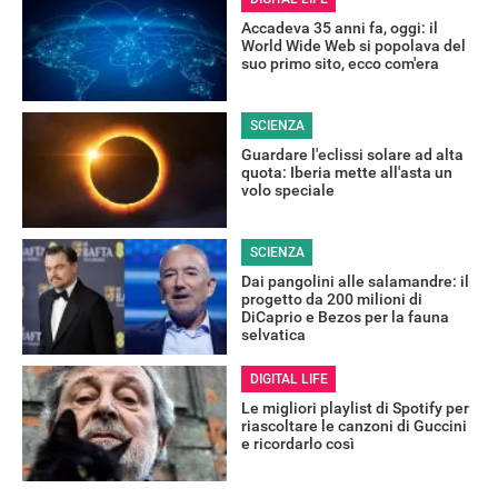
Accadeva 35 anni fa, oggi: il
World Wide Web si popolava del
suo primo sito, ecco com'era
RECENSIONI
SCIENZA
Guardare l'eclissi solare ad alta
quota: Iberia mette all'asta un
volo speciale
SCIENZA
Dai pangolini alle salamandre: il
progetto da 200 milioni di
DiCaprio e Bezos per la fauna
selvatica
DIGITAL LIFE
Le migliori playlist di Spotify per
riascoltare le canzoni di Guccini
e ricordarlo così