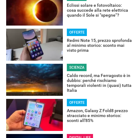
Eclissi solare e fotovoltaico:
cosa succede alla rete elettrica
quando il Sole si "spegne"?
OFFERTE
Redmi Note 15, prezzo sprofonda
al minimo storico: sconto mai
visto prima
SCIENZA
Caldo record, ma Ferragosto è in
dubbio: perché rischiamo
temporali violenti in (quasi) tutta
Italia
OFFERTE
Amazon, Galaxy Z Fold8 prezzo
stracciato e minimo storico:
sconti all'85%
DIGITAL LIFE