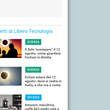
 letti di Libero Tecnologia
SCIENZA
Il Sole "scompare" il 12
agosto: come guardare
l'eclissi in diretta
streaming dall'Italia
SCIENZA
Eclissi solare del 12
agosto: dove si vedrà in
Italia, a che ora e come
guardarla senza rischi
OFFERTE
Amazon, macchina
caffè De'Longhi cola a