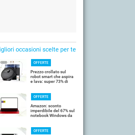
gliori occasioni scelte per te
OFFERTE
Prezzo crollato sul
robot smart che aspira
e lava: super 73% di
sconto
OFFERTE
Amazon: sconto
imperdibile del 67% sul
notebook Windows da
14’’
OFFERTE