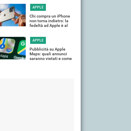
tempo
APPLE
Chi compra un iPhone
non torna indietro: la
fedeltà ad Apple è al
massimo
APPLE
Pubblicità su Apple
Maps: quali annunci
saranno vietati e come
limitarli su iPhone