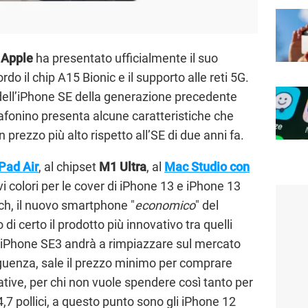
,
Apple
ha presentato ufficialmente il suo
rdo il chip A15 Bionic e il supporto alle reti 5G.
 dell’iPhone SE della generazione precedente
afonino presenta alcune caratteristiche che
 prezzo più alto rispetto all’SE di due anni fa.
Pad Air
, al chipset
M1 Ultra
, al
Mac Studio con
i colori per le cover di iPhone 13 e iPhone 13
tch, il nuovo smartphone "
economico
" del
di certo il prodotto più innovativo tra quelli
 iPhone SE3 andrà a rimpiazzare sul mercato
eguenza, sale il prezzo minimo per comprare
tive, per chi non vuole spendere così tanto per
,7 pollici, a questo punto sono gli iPhone 12