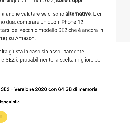
 di cinque anni, nel 2022,
sono troppi
.
gna anche valutare se ci sono
alternative
. E ci
ono due: comprare un buon iPhone 12
tarsi del vecchio modello SE2 che è ancora in
orte) su Amazon.
elta giusta in caso sia assolutamente
one SE2 è probabilmente la scelta migliore per
 SE2 – Versione 2020 con 64 GB di memoria
isponibile
li