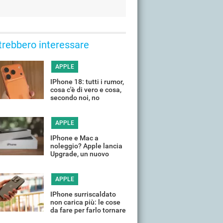
trebbero interessare
APPLE
IPhone 18: tutti i rumor,
cosa c'è di vero e cosa,
secondo noi, no
APPLE
IPhone e Mac a
noleggio? Apple lancia
Upgrade, un nuovo
programma di leasing
APPLE
IPhone surriscaldato
non carica più: le cose
da fare per farlo tornare
a funzionare in poco