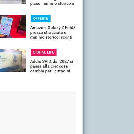
picco: minimo storico e
sconti all'80%
OFFERTE
Amazon, Galaxy Z Fold8
prezzo stracciato e
minimo storico: sconti
all'85%
DIGITAL LIFE
Addio SPID, dal 2027 si
passa alla Cie: cosa
cambia per i cittadini