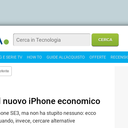
 E SERIE TV
HOW TO
GUIDE ALL'ACQUISTO
OFFERTE
RECENSI
eferite
il nuovo iPhone economico
Phone SE3, ma non ha stupito nessuno: ecco
ando, invece, cercare alternative