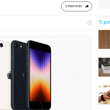
CONDIVIDI
Ti po
ecnologia a 360°: novità e tendenze dal mondo tech,
per un pubblico di principianti e di esperti, di utenti privati, di
i nostri articoli sul mondo Android e Apple, app e social,
rable, domotica e gadget.