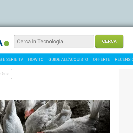
 E SERIE TV
HOW TO
GUIDE ALL'ACQUISTO
OFFERTE
RECENSI
eferite