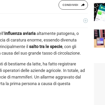
CONDIVIDI
to copywriter, ho accumulato esperienze in TV, redazioni
osì come in TV, come autore, giornalista e copywriter. Per
ll’
influenza aviaria
altamente patogena, o
ezione Scienza.
ccia di caratura enorme, essendo divenuta
rincipalmente il
salto tra le specie
, con gli
 causa del suo grande tasso di circolazione.
 di bestiame da latte, ha fatto registrare
li operatori delle aziende agricole. In totale, ad
specie di mammiferi. Un allarme aggravato dal
morta la prima persona a causa di questa