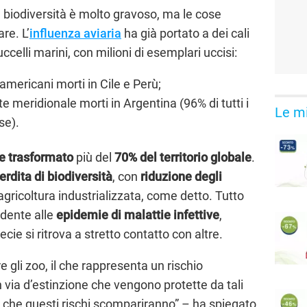
la biodiversità è molto gravoso, ma le cose
re. L’
influenza aviaria
ha già portato a dei cali
uccelli marini, con milioni di esemplari uccisi:
americani morti in Cile e Perù;
te meridionale morti in Argentina (96% di tutti i
Le mi
se).
e trasformato
più del
70% del territorio globale
.
erdita di biodiversità
, con
riduzione degli
ricoltura industrializzata, come detto. Tutto
dente alle
epidemie di malattie infettive
,
ie si ritrova a stretto contatto con altre.
re gli zoo, il che rappresenta un rischio
n via d’estinzione che vengono protette da tali
 che questi rischi scompariranno” – ha spiegato