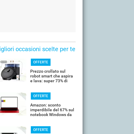
gliori occasioni scelte per te
OFFERTE
Prezzo crollato sul
robot smart che aspira
e lava: super 73% di
sconto
OFFERTE
Amazon: sconto
imperdibile del 67% sul
notebook Windows da
14’’
OFFERTE