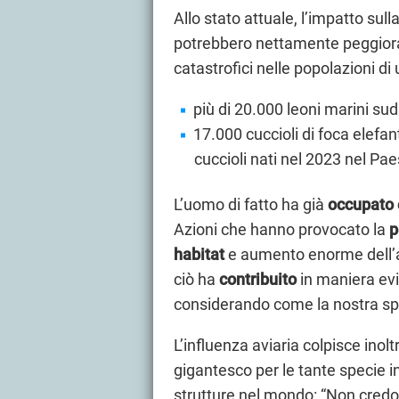
Allo stato attuale, l’impatto sul
potrebbero nettamente peggiora
catastrofici nelle popolazioni di 
più di 20.000 leoni marini sud
17.000 cuccioli di foca elefan
cuccioli nati nel 2023 nel Pae
L’uomo di fatto ha già
occupato 
Azioni che hanno provocato la
p
habitat
e aumento enorme dell’ag
ciò ha
contribuito
in maniera evi
considerando come la nostra spec
L’influenza aviaria colpisce inolt
gigantesco per le tante specie i
strutture nel mondo: “Non credo