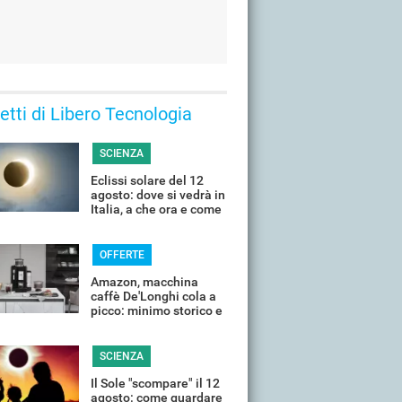
 letti di Libero Tecnologia
SCIENZA
Eclissi solare del 12
agosto: dove si vedrà in
Italia, a che ora e come
guardarla senza rischi
OFFERTE
Amazon, macchina
caffè De'Longhi cola a
picco: minimo storico e
sconti all'80%
SCIENZA
Il Sole "scompare" il 12
agosto: come guardare