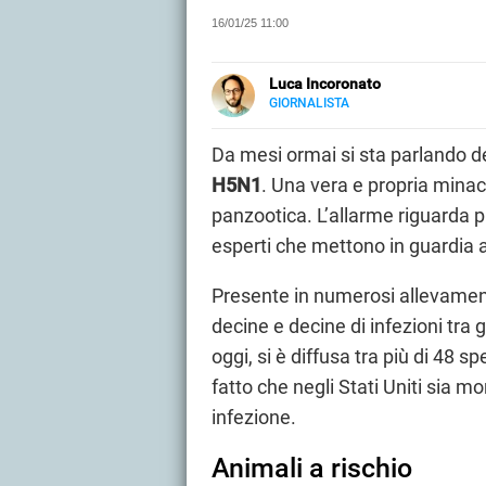
16/01/25 11:00
Luca Incoronato
GIORNALISTA
E-
Giornalista pubblicista ed esper
MAIL
giornalistiche fisiche e online, c
Da mesi ormai si sta parlando de
LINKEDIN
Libero Tecnologia scrivo nella s
H5N1
. Una vera e propria mina
panzootica. L’allarme riguarda p
esperti che mettono in guardia a
Presente in numerosi allevamenti
decine e decine di infezioni tra g
oggi, si è diffusa tra più di 48 
fatto che negli Stati Uniti sia 
infezione.
Animali a rischio