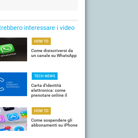
trebbero interessare i video
HOW TO
Come disiscriversi da
un canale su WhatsApp
TECH NEWS
Carta d'identità
elettronica: come
prenotare online il
proprio appuntamento
per il rinnovo
HOW TO
Come sospendere gli
abbonamenti su iPhone