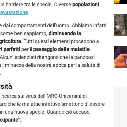
e barriere tra le specie. Diverse
popolazioni
devastazione
.
 dai comportamenti dell’uomo. Abbiamo infatti
, come ben sappiamo,
diminuendo la
agricoltura
. Tutti questi elementi procedono a
i perfetti
per il
passaggio delle malattie
 Alcuni scienziati ritengono che la panzoosi
ali minacce della nostra epoca per la salute di
.
rsità
a ricerca sui virus dell’MRC-Università di
raro che le malattie infettive smettono di essere
o in una nuova specie. Quando ciò accade,
ccupante
”.