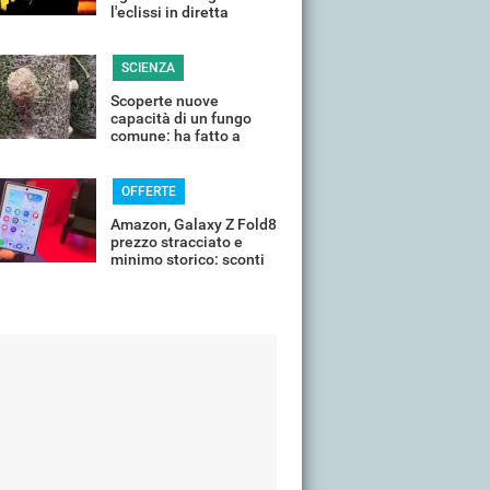
l'eclissi in diretta
streaming dall'Italia
SCIENZA
Scoperte nuove
capacità di un fungo
comune: ha fatto a
pezzi una plastica
quasi indistruttibile
OFFERTE
Amazon, Galaxy Z Fold8
prezzo stracciato e
minimo storico: sconti
all'85%