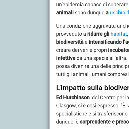
un’epidemia capace di superare l
animali
sono dunque
a
rischio 
Una condizione aggravata anche
provveduto a
ridurre gli
habitat
biodiversità
e
intensificando
l’
creare dei veri e propri
incubator
infettive
da una specie all’altra.
possa divenire una delle princip
tutti gli animali, umani compresi
L’impatto sulla biodive
Ed Hutchinson
, del Centro per l
Glasgow, si è così espresso: “È 
specialistiche e si trasferiscon
dunque, è
sorprendente e preo