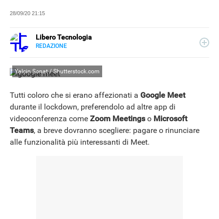
28/09/20 21:15
Libero Tecnologia
REDAZIONE
E-
Libero Tecnologia si occupa di tecnologia a 360°: novità e
MAIL
tendenze dal mondo tech, approfondimenti, guide e
Yalcin Sonat / Shutterstock.com
tutorial, per un pubblico di principianti e di esperti, di
utenti privati, di PMI e professionisti. Qui trovate i nostri
articoli sul mondo Android e Apple, app e social, audio e
Tutti coloro che si erano affezionati a
Google Meet
video, smartphone e wearable, domotica e gadget.
durante il lockdown, preferendolo ad altre app di
videoconferenza come
Zoom Meetings
o
Microsoft
Teams
, a breve dovranno scegliere: pagare o rinunciare
alle funzionalità più interessanti di Meet.
NEWS