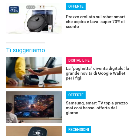
OFFERTE
Prezzo crollato sul robot smart
che aspira e lava: super 73% di
sconto
Ti suggeriamo
DIGITAL LIFE
La "paghetta" diventa digitale: la
grande novità di Google Wallet
per i figli
OFFERTE
Samsung, smart TV top a prezzo
mai così basso: offerta del
giorno
RECENSIONI