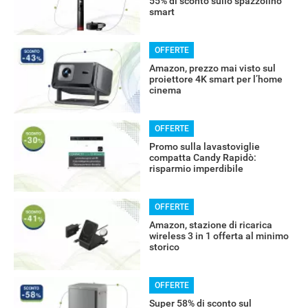
55% di sconto sullo spazzolino
smart
OFFERTE
Amazon, prezzo mai visto sul
proiettore 4K smart per l’home
cinema
OFFERTE
Promo sulla lavastoviglie
compatta Candy Rapidò:
risparmio imperdibile
RECENSIONI
OFFERTE
Amazon, stazione di ricarica
wireless 3 in 1 offerta al minimo
storico
OFFERTE
Super 58% di sconto sul