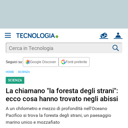
REGISTRATI
MAIL
ACCOUNT
Apri una nuova
MAIL
Cer
Seguici su:
Google Discover
Fonti preferite
AIUTO
HOME
SCIENZA
SCIENZA
La chiamano "la foresta degli strani":
ecco cosa hanno trovato negli abissi
A un chilometro e mezzo di profondità nell'Oceano
Pacifico si trova la foresta degli strani, un paesaggio
marino unico e mozzafiato