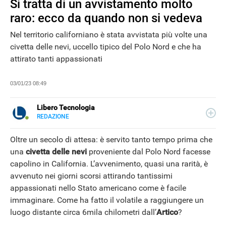
Si tratta di un avvistamento molto
raro: ecco da quando non si vedeva
Nel territorio californiano è stata avvistata più volte una
civetta delle nevi, uccello tipico del Polo Nord e che ha
attirato tanti appassionati
03/01/23 08:49
Libero Tecnologia
REDAZIONE
E-
Libero Tecnologia si occupa di tecnologia a 360°: novità e
MAIL
tendenze dal mondo tech, approfondimenti, guide e
Oltre un secolo di attesa: è servito tanto tempo prima che
tutorial, per un pubblico di principianti e di esperti, di
una
civetta delle nevi
proveniente dal Polo Nord facesse
utenti privati, di PMI e professionisti. Qui trovate i nostri
NEWS
capolino in California. L’avvenimento, quasi una rarità, è
articoli sul mondo Android e Apple, app e social, audio e
video, smartphone e wearable, domotica e gadget.
avvenuto nei giorni scorsi attirando tantissimi
appassionati nello Stato americano come è facile
immaginare. Come ha fatto il volatile a raggiungere un
luogo distante circa 6mila chilometri dall’
Artico
?