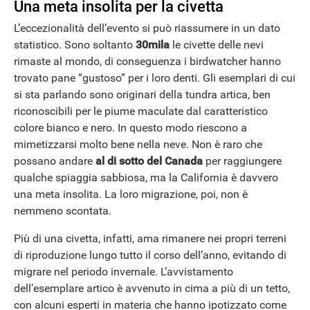
Una meta insolita per la civetta
L’eccezionalità dell’evento si può riassumere in un dato
statistico. Sono soltanto
30mila
le civette delle nevi
rimaste al mondo, di conseguenza i birdwatcher hanno
trovato pane “gustoso” per i loro denti. Gli esemplari di cui
si sta parlando sono originari della tundra artica, ben
riconoscibili per le piume maculate dal caratteristico
colore bianco e nero. In questo modo riescono a
mimetizzarsi molto bene nella neve. Non è raro che
possano andare
al di sotto del Canada
per raggiungere
qualche spiaggia sabbiosa, ma la California è davvero
una meta insolita. La loro migrazione, poi, non è
nemmeno scontata.
Più di una civetta, infatti, ama rimanere nei propri terreni
di riproduzione lungo tutto il corso dell’anno, evitando di
migrare nel periodo invernale. L’avvistamento
dell’esemplare artico è avvenuto in cima a più di un tetto,
con alcuni esperti in materia che hanno ipotizzato come