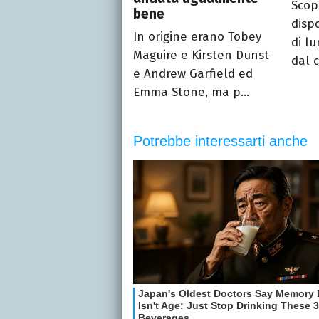
Scopr
bene
disp
In origine erano Tobey
di lu
Maguire e Kirsten Dunst
dal c
e Andrew Garfield ed
Emma Stone, ma p...