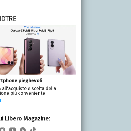
NDTRE
tphone pieghevoli
 all'acquisto e scelta della
ione più conveniente
I
i Libero Magazine: