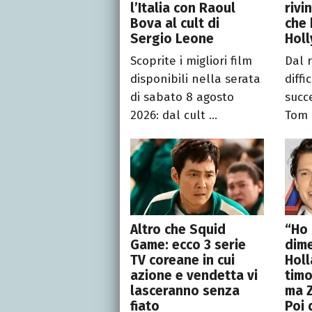
l’Italia con Raoul
rivi
Bova al cult di
che 
Sergio Leone
Hol
Scoprite i migliori film
Dal 
disponibili nella serata
diffi
di sabato 8 agosto
succ
2026: dal cult ...
Tom 
Altro che Squid
“Ho 
Game: ecco 3 serie
dime
TV coreane in cui
Holl
azione e vendetta vi
timo
lasceranno senza
ma Z
fiato
Poi 