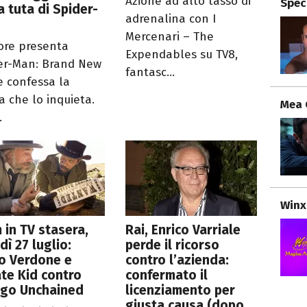
Azione ad alto tasso di
Spec
a tuta di Spider-
adrenalina con I
Mercenari – The
tore presenta
Expendables su TV8,
er-Man: Brand New
fantasc...
e confessa la
a che lo inquieta.
Mea 
.
Winx
lm in TV stasera,
Rai, Enrico Varriale
dì 27 luglio:
perde il ricorso
o Verdone e
contro l’azienda:
te Kid contro
confermato il
ngo Unchained
licenziamento per
giusta causa (dopo