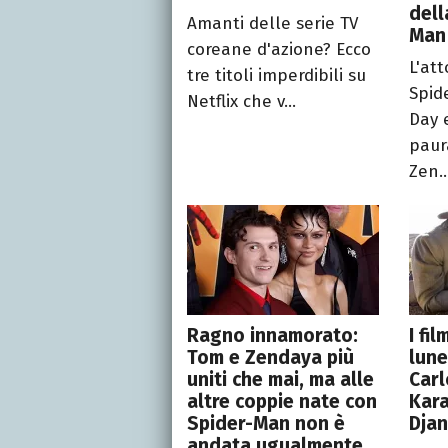
dell
Amanti delle serie TV
Man
coreane d'azione? Ecco
L'at
tre titoli imperdibili su
Spid
Netflix che v...
Day 
paur
Zen..
Ragno innamorato:
I fi
Tom e Zendaya più
lune
uniti che mai, ma alle
Carl
altre coppie nate con
Kara
Spider-Man non è
Dja
andata ugualmente