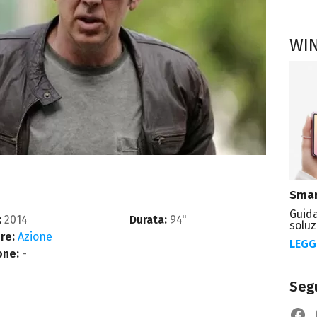
WI
Smar
Guida
:
2014
Durata:
94"
soluz
re:
Azione
LEGG
one:
-
Segu