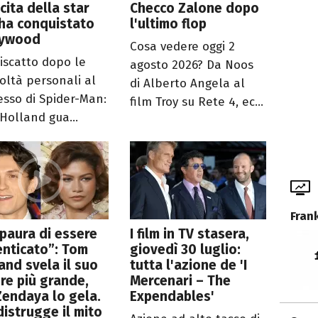
ncita della star
Checco Zalone dopo
ha conquistato
l'ultimo flop
lywood
Cosa vedere oggi 2
riscatto dopo le
agosto 2026? Da Noos
coltà personali al
di Alberto Angela al
esso di Spider-Man:
film Troy su Rete 4, ec...
Holland gua...
Fran
paura di essere
I film in TV stasera,
nticato”: Tom
giovedì 30 luglio:
and svela il suo
tutta l'azione de 'I
re più grande,
Mercenari – The
endaya lo gela.
Expendables'
distrugge il mito