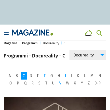
Magazine
Programmi
Docureality
C
Programmi - Docureality - C
Docureality
A
B
C
D
E
F
G
H
I
J
K
L
M
N
O
P
Q
R
S
T
U
V
W
X
Y
Z
0-9