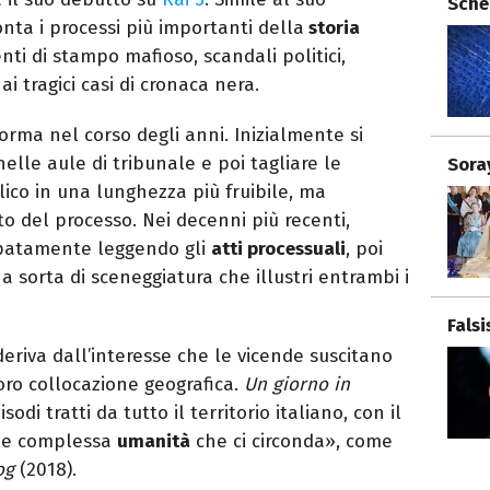
Sche
onta i processi più importanti della
storia
nti di stampo mafioso, scandali politici,
i tragici casi di cronaca nera.
rma nel corso degli anni. Inizialmente si
elle aule di tribunale e poi tagliare le
Sora
blico in una lunghezza più fruibile, ma
del processo. Nei decenni più recenti,
cipatamente leggendo gli
atti processuali
, poi
 sorta di sceneggiatura che illustri entrambi i
Fals
deriva dall’interesse che le vicende suscitano
oro collocazione geografica.
Un giorno in
sodi tratti da tutto il territorio italiano, con il
ca e complessa
umanità
che ci circonda», come
og
(2018).