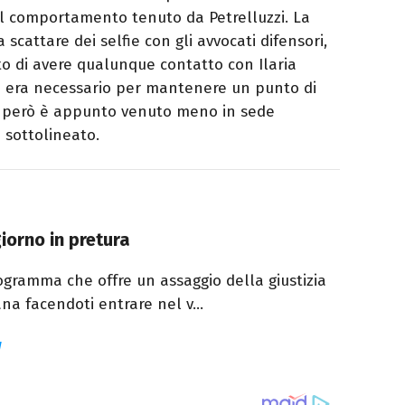
to il comportamento tenuto da Petrelluzzi. La
a scattare dei selfie con gli avvocati difensori,
to di avere qualunque contatto con Ilaria
co era necessario per mantenere un punto di
io però è appunto venuto meno in sede
 sottolineato.
iorno in pretura
rogramma che offre un assaggio della giustizia
ana facendoti entrare nel v...
w