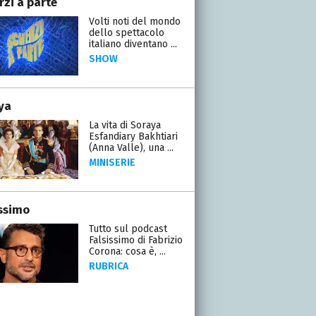
rzi a parte
Volti noti del mondo
dello spettacolo
italiano diventano ...
SHOW
ya
La vita di Soraya
Esfandiary Bakhtiari
(Anna Valle), una ...
MINISERIE
issimo
Tutto sul podcast
Falsissimo di Fabrizio
Corona: cosa è, ...
RUBRICA