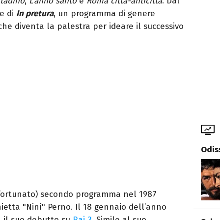
ttadino
,
L’anno santo
e
Roma città-anticittà
. Dal
ce di
In pretura
, un programma di genere
he diventa la palestra per ideare il successivo
Odis
(fortunato) secondo programma nel 1987
ietta "Ninì" Perno. Il 18 gennaio dell’anno
 il suo debutto su
Rai 3
. Simile al suo