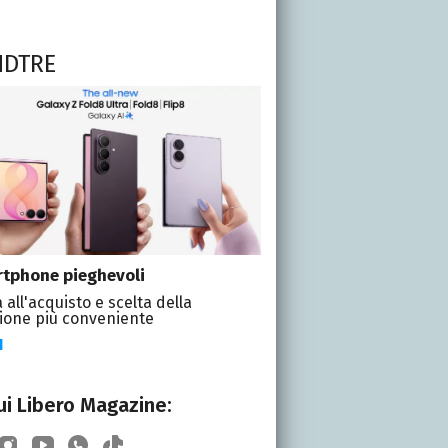
NDTRE
tphone pieghevoli
 all'acquisto e scelta della
ione più conveniente
I
i Libero Magazine: