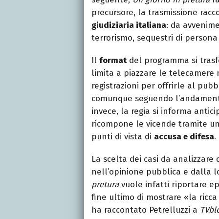
precursore, la trasmissione racc
giudiziaria italiana
: da avvenime
terrorismo, sequestri di persona a
Il
format
del programma si trasfo
limita a piazzare le telecamere n
registrazioni per offrirle al pub
comunque seguendo l’andamento 
invece, la regia si informa anti
ricompone le vicende tramite una
punti di vista di
accusa e difesa
.
La scelta dei casi da analizzare 
nell’opinione pubblica e dalla l
pretura
vuole infatti riportare epi
fine ultimo di mostrare «la ric
ha raccontato Petrelluzzi a
TVbl