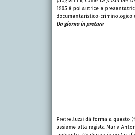
programmi, come
La posta del ci
1985 è poi autrice e presentatri
documentaristico-criminologico c
Un giorno in pretura
.
Pretrelluzzi dà forma a questo 
assieme alla regista Maria Anton
seguente,
Un giorno in pretura
fa