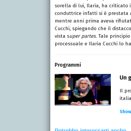
sorella di lui, Ilaria, ha critica
conduttrice infatti si è prestata 
mentre anni prima aveva rifiuta
Cucchi, spiegando che il distac
vista s
uper partes
. Tale princip
processuale e Ilaria Cucchi lo ha
Programmi
Un g
Il p
itali
Sho