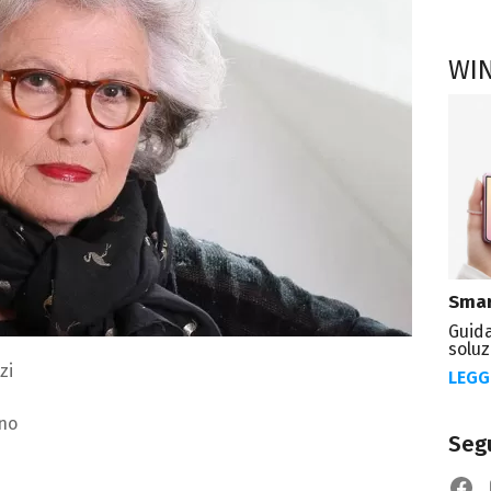
WI
Smar
Guida
soluz
zi
LEGG
no
Segu