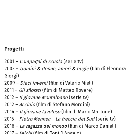
Progetti
2001 –
Compagni di scuola
(serie tv)
2003 –
Uomini & donne, amori & bugie
(film di Eleonora
Giorgi)
2009 –
Dieci inverni
(film di Valerio Mieli)
2011 –
Gli sfiorati
(film di Matteo Rovere)
2012 –
Il giovane Montalbano
(serie tv)
2012 –
Acciaio
(film di Stefano Mordini)
2014 –
Il giovane favoloso
(film di Mario Martone)
2015 –
Pietro Mennea – La freccia del Sud
(serie tv)
2016 –
La ragazza del mondo
(film di Marco Danieli)
2017 –
Falchi
(film di Toni D’Angelo)