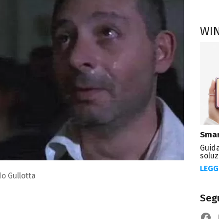
WI
Smar
Guida
soluz
LEGG
o Gullotta
Segu