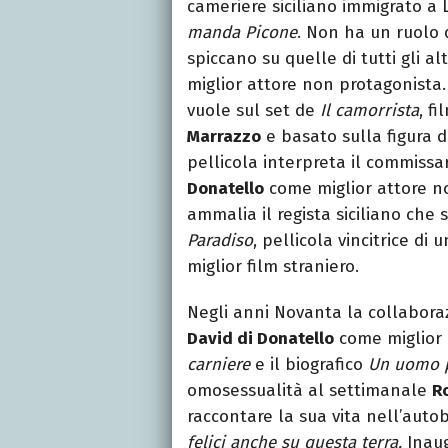
cameriere siciliano immigrato a
manda Picone
. Non ha un ruolo d
spiccano su quelle di tutti gli al
miglior attore non protagonist
vuole sul set de
Il camorrista
, f
Marrazzo
e basato sulla figura 
pellicola interpreta il commissar
Donatello
come miglior attore no
ammalia il regista siciliano che
Paradiso
, pellicola vincitrice di 
miglior film straniero.
Negli anni Novanta la collabor
David di Donatello
come miglior 
carniere
e il biografico
Un uomo 
omosessualità al settimanale
R
raccontare la sua vita nell’auto
felici anche su questa terra.
Inaug