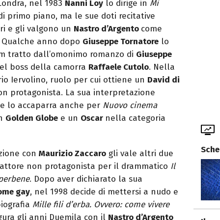
 Londra, nel 1983
Nanni Loy
lo dirige in
Mi
i primo piano, ma le sue doti recitative
tri e gli valgono un
Nastro d’Argento
come
a. Qualche anno dopo
Giuseppe Tornatore
lo
ilm tratto dall’omonimo romanzo di
Giuseppe
del boss della camorra
Raffaele Cutolo
. Nella
io Iervolino, ruolo per cui ottiene un
David di
n protagonista. La sua interpretazione
 se lo accaparra anche per
Nuovo cinema
un
Golden Globe
e un
Oscar
nella categoria
Sche
azione con
Maurizio Zaccaro
gli vale altri due
attore non protagonista per il drammatico
Il
perbene
. Dopo aver dichiarato la sua
ome gay
, nel 1998 decide di mettersi a nudo e
biografia
Mille fili d’erba. Ovvero: come vivere
ura gli anni Duemila con il
Nastro d’Argento