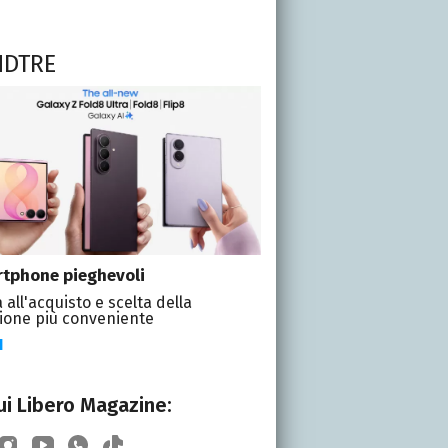
NDTRE
tphone pieghevoli
 all'acquisto e scelta della
ione più conveniente
I
i Libero Magazine: