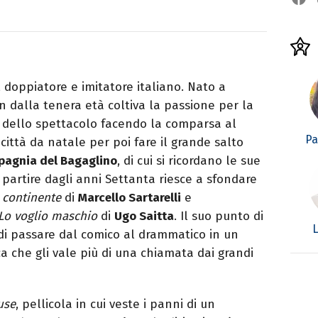
 doppiatore e imitatore italiano. Nato a
 sin dalla tenera età coltiva la passione per la
o dello spettacolo facendo la comparsa al
Pa
città da natale per poi fare il grande salto
agnia del Bagaglino
, di cui si ricordano le sue
A partire dagli anni Settanta riesce a sfondare
l continente
di
Marcello Sartarelli
e
Lo voglio maschio
di
Ugo Saitta
. Il suo punto di
L
o di passare dal comico al drammatico in un
ca che gli vale più di una chiamata dai grandi
use
, pellicola in cui veste i panni di un