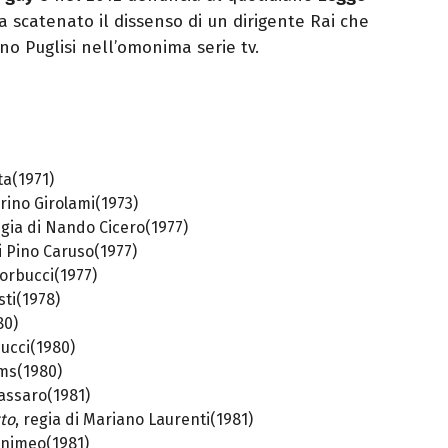
 scatenato il dissenso di un dirigente Rai che
ino Puglisi nell’omonima serie tv.
ta(1971)
arino Girolami(1973)
egia di Nando Cicero(1977)
di Pino Caruso(1977)
Corbucci(1977)
isti(1978)
80)
ducci(1980)
ams(1980)
Massaro(1981)
tto
, regia di Mariano Laurenti(1981)
arnimeo(1981)