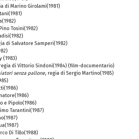
gia di Marino Girolami(1981)
itani(1981)
a(1982)
 Pino Tosini(1982)
radisi(1982)
gia di Salvatore Samperi(1982)
982)
y (1983)
 regia di Vittorio Sindoni(1984) (film-documentario)
iatori senza pallone
, regia di Sergio Martino(1985)
985)
tti(1986)
rnatore(1986)
no e Pipolo(1986)
simo Tarantini(1987)
no(1987)
qua(1987)
rco Di Tillo(1988)