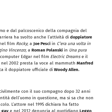
rmo e dal palcoscenico della compagnia del
rriera ha svolto anche l’attività di
doppiatore
nel film
Rocky
; a
Joe Pesci
in
C’era una volta in
gino Vincenzo
; a
Roman Polanski
in
Una pura
l computer Edgar nel film
Electric Dreams
e il
, nel 2002 presta la voce al mammuth
Manfred
a il doppiatore ufficiale di
Woody Allen.
o civilmente con il suo compagno dopo 32 anni
dentità dell’uomo in questione, ma si sa che non
olo. L’attore nel 1995 dichiara ha fatto
 gay
e nel 2012 denuncia al quotidiano
Leggo