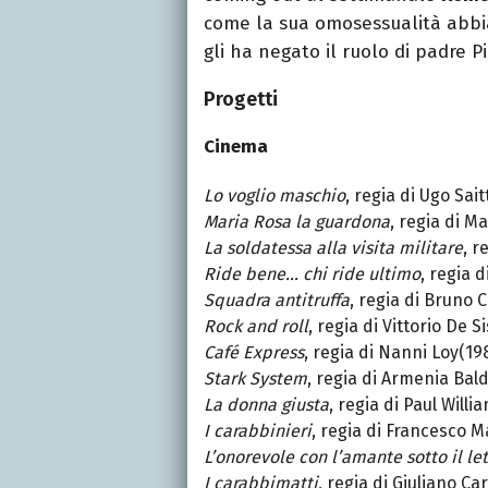
come la sua omosessualità abbia
gli ha negato il ruolo di padre P
Progetti
Cinema
Lo voglio maschio
, regia di Ugo Sait
Maria Rosa la guardona
, regia di M
La soldatessa alla visita militare
, r
Ride bene… chi ride ultimo
, regia 
Squadra antitruffa
, regia di Bruno 
Rock and roll
, regia di Vittorio De S
Café Express
, regia di Nanni Loy(19
Stark System
, regia di Armenia Bal
La donna giusta
, regia di Paul Willi
I carabbinieri
, regia di Francesco 
L’onorevole con l’amante sotto il le
I carabbimatti
, regia di Giuliano C