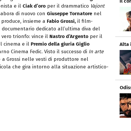
Il co
nista e il
Ciak d’oro
per il drammatico
Vajont
llabora di nuovo con
Giuseppe Tornatore
nel
1 produce, insieme a
Fabio Grossi,
il film-
l documentario dedicato all’ultima diva del
vero trionfo: vince il
Nastro d’Argento
per il
l cinema e il
Premio della giuria Giglio
Alta 
rno Cinema Fedic. Visto il successo di
In arte
 a Grossi nelle vesti di produttore nel
licola che gira intorno alla situazione artistico-
Odis