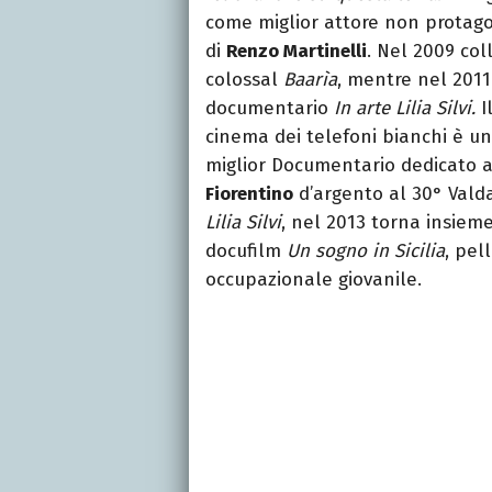
come miglior attore non protago
di
Renzo Martinelli
. Nel 2009 co
colossal
Baarìa
, mentre nel 201
documentario
In arte Lilia Silvi.
I
cinema dei telefoni bianchi è un 
miglior Documentario dedicato a
Fiorentino
d’argento al 30° Valda
Lilia Silvi
, nel 2013 torna insieme
docufilm
Un sogno in Sicilia
, pel
occupazionale giovanile.