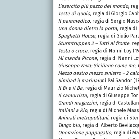
L’esercito più pazzo del mondo
, re
Teste di quoio
, regia di Giorgio Cap
Il paramedico
, regia di Sergio Nasc
Una donna dietro la porta
, regia di
Spaghetti House
, regia di Giulio Pa
Sturmtruppen 2 – Tutti al fronte
, re
Testa o croce
, regia di Nanni Loy (1
Mi manda Picone
, regia di Nanni Lo
Giuseppe Fava: Siciliano come me
,
Mezzo destro mezzo sinistro – 2 calc
Simbad il marinaio
di Pai Sandor (1
Il Bi e il Ba
, regia di Maurizio Niche
Il camorrista
, regia di Giuseppe To
Grandi magazzini
, regia di Castella
Italiani a Rio
, regia di Michele Mas
Animali metropolitani
, regia di Ste
Tango blu
, regia di Alberto Bevilac
Operazione pappagallo
, regia di Ma