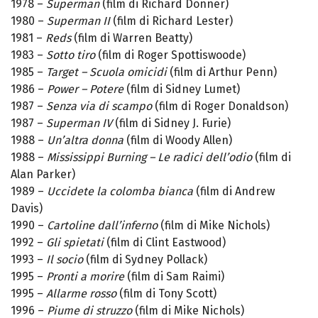
1978 –
Superman
(film di Richard Donner)
1980 –
Superman II
(film di Richard Lester)
1981 –
Reds
(film di Warren Beatty)
1983 –
Sotto tiro
(film di Roger Spottiswoode)
1985 –
Target – Scuola omicidi
(film di Arthur Penn)
1986 –
Power – Potere
(film di Sidney Lumet)
1987 –
Senza via di scampo
(film di Roger Donaldson)
1987 –
Superman IV
(film di Sidney J. Furie)
1988 –
Un’altra donna
(film di Woody Allen)
1988 –
Mississippi Burning – Le radici dell’odio
(film di
Alan Parker)
1989 –
Uccidete la colomba bianca
(film di Andrew
Davis)
1990 –
Cartoline dall’inferno
(film di Mike Nichols)
1992 –
Gli spietati
(film di Clint Eastwood)
1993 –
Il socio
(film di Sydney Pollack)
1995 –
Pronti a morire
(film di Sam Raimi)
1995 –
Allarme rosso
(film di Tony Scott)
1996 –
Piume di struzzo
(film di Mike Nichols)