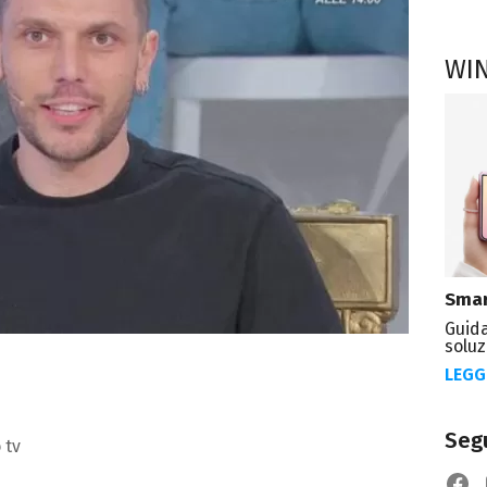
WI
Smar
Guida
soluz
LEGG
Segu
 tv