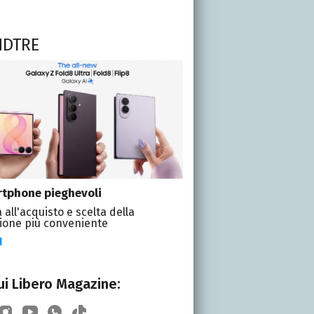
NDTRE
tphone pieghevoli
 all'acquisto e scelta della
ione più conveniente
I
i Libero Magazine: