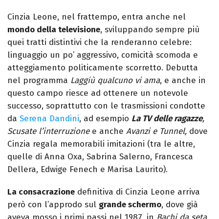
Cinzia Leone, nel frattempo, entra anche nel
mondo della televisione
, sviluppando sempre più
quei tratti distintivi che la renderanno celebre:
linguaggio un po’ aggressivo, comicità scomoda e
atteggiamento politicamente scorretto. Debutta
nel programma
Laggiù qualcuno vi ama
, e anche in
questo campo riesce ad ottenere un notevole
successo, soprattutto con le trasmissioni condotte
da
Serena Dandini
, ad esempio
La TV delle ragazze
,
Scusate l’interruzione
e anche
Avanzi e Tunnel,
dove
Cinzia regala memorabili imitazioni (tra le altre,
quelle di Anna Oxa, Sabrina Salerno, Francesca
Dellera, Edwige Fenech e Marisa Laurito).
La consacrazione
definitiva di Cinzia Leone arriva
però con l’approdo sul
grande schermo
, dove già
aveva mosso i primi passi nel 1987, in
Bachi da seta