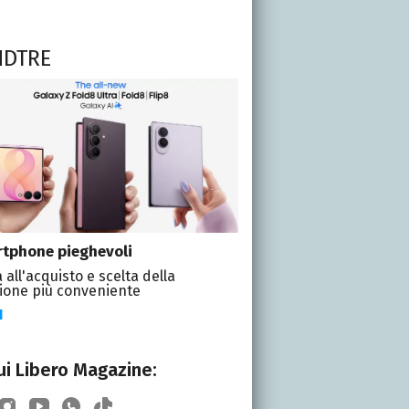
NDTRE
tphone pieghevoli
 all'acquisto e scelta della
ione più conveniente
I
i Libero Magazine: