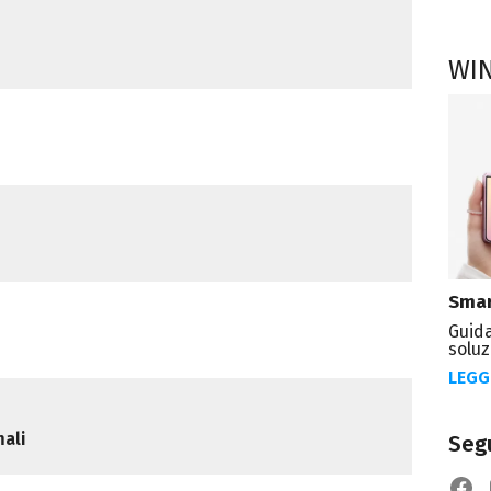
WI
Smar
Guida
soluz
LEGG
mali
Segu