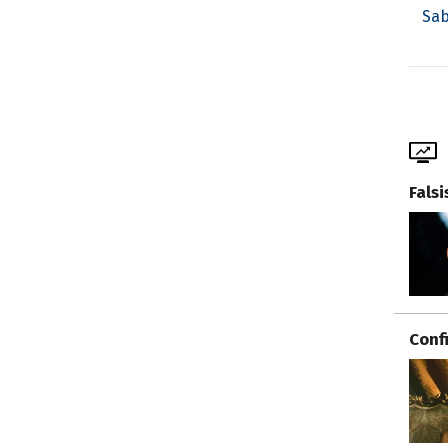
Sab
Fals
Conf