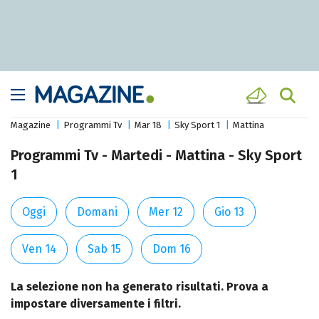
Magazine
Programmi Tv
Mar 18
Sky Sport 1
Mattina
Programmi Tv - Martedi - Mattina - Sky Sport
1
Oggi
Domani
Mer 12
Gio 13
Ven 14
Sab 15
Dom 16
La selezione non ha generato risultati. Prova a
impostare diversamente i filtri.