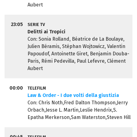
Aubert
23:05
SERIE TV
Delitti ai Tropici
Con: Sonia Rolland, Béatrice de La Boulaye,
Julien Béramis, Stéphan Wojtowicz, Valentin
Papoudof, Antoinette Giret, Benjamin Douba-
Paris, Rémi Pedevilla, Paul Lefevre, Clément
Aubert
00:00
TELEFILM
Law & Order - I due volti della giustizia
Con: Chris Noth,Fred Dalton Thompson,Jerry
Orbach,Jesse L. Martin,Leslie Hendrix,S.
Epatha Merkerson,Sam Waterston,Steven Hill
00:45