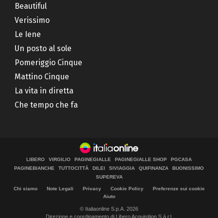
Beautiful
Verissimo
Le Iene
Un posto al sole
Pomeriggio Cinque
Mattino Cinque
La vita in diretta
Che tempo che fa
LIBERO
VIRGILIO
PAGINEGIALLE
PAGINEGIALLE SHOP
PGCASA
PAGINEBIANCHE
TUTTOCITTÀ
DILEI
SIVIAGGIA
QUIFINANZA
BUONISSIMO
SUPEREVA
Chi siamo
Note Legali
Privacy
Cookie Policy
Preferenze sui cookie
Aiuto
© Italiaonline S.p.A. 2026
Direzione e coordinamento di Libero Acquisition S.á r.l.