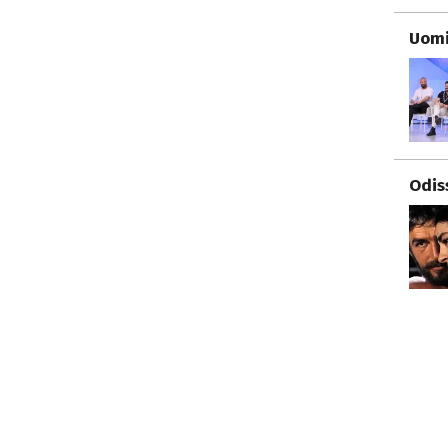
Uomi
Odis