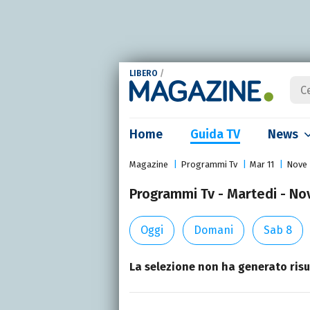
LIBERO
/
Home
Guida TV
News
Magazine
Programmi Tv
Mar 11
Nove
Programmi Tv - Martedi - Nov
Oggi
Domani
Sab 8
La selezione non ha generato risul