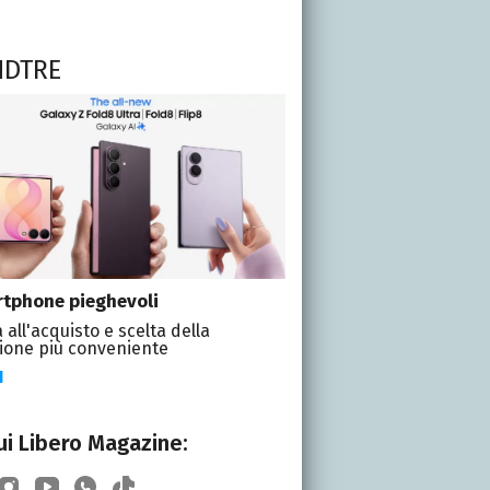
NDTRE
tphone pieghevoli
 all'acquisto e scelta della
ione più conveniente
I
i Libero Magazine: