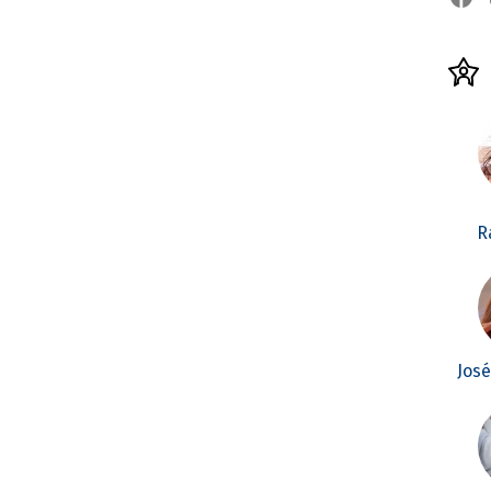
R
Jos