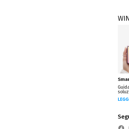
WI
Smar
Guida
soluz
LEGG
Segu