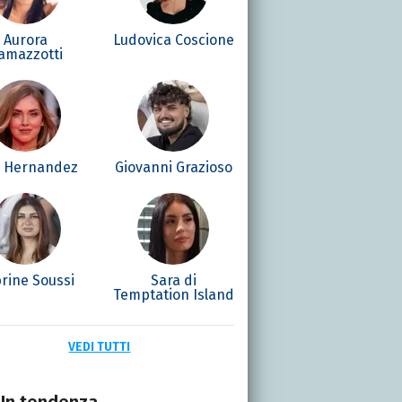
Aurora
Ludovica Coscione
amazzotti
é Hernandez
Giovanni Grazioso
rine Soussi
Sara di
Temptation Island
VEDI TUTTI
In tendenza