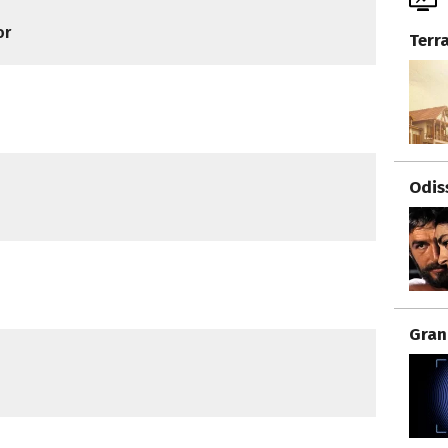
or
Terr
Odis
Gran