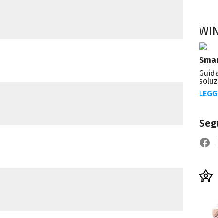
WI
Smar
Guida
soluz
LEGG
Segu