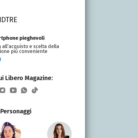
NDTRE
tphone pieghevoli
 all'acquisto e scelta della
ione più conveniente
I
i Libero Magazine:
Personaggi