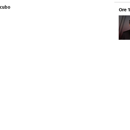
ncubo
Ore 