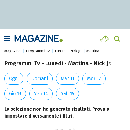
Magazine
Programmi Tv
Lun 17
Nick Jr.
Mattina
Programmi Tv - Lunedi - Mattina - Nick Jr.
Oggi
Domani
Mar 11
Mer 12
Gio 13
Ven 14
Sab 15
La selezione non ha generato risultati. Prova a
impostare diversamente i filtri.