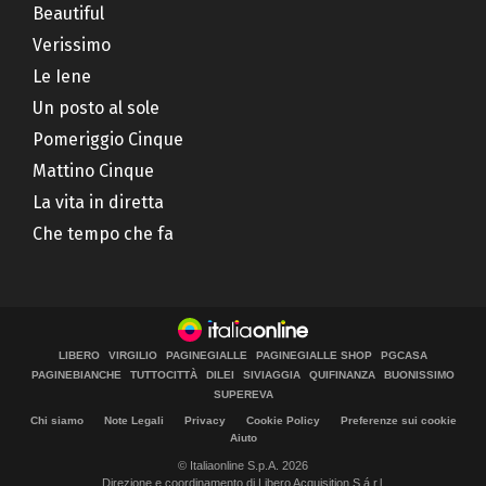
Beautiful
Verissimo
Le Iene
Un posto al sole
Pomeriggio Cinque
Mattino Cinque
La vita in diretta
Che tempo che fa
LIBERO
VIRGILIO
PAGINEGIALLE
PAGINEGIALLE SHOP
PGCASA
PAGINEBIANCHE
TUTTOCITTÀ
DILEI
SIVIAGGIA
QUIFINANZA
BUONISSIMO
SUPEREVA
Chi siamo
Note Legali
Privacy
Cookie Policy
Preferenze sui cookie
Aiuto
© Italiaonline S.p.A. 2026
Direzione e coordinamento di Libero Acquisition S.á r.l.