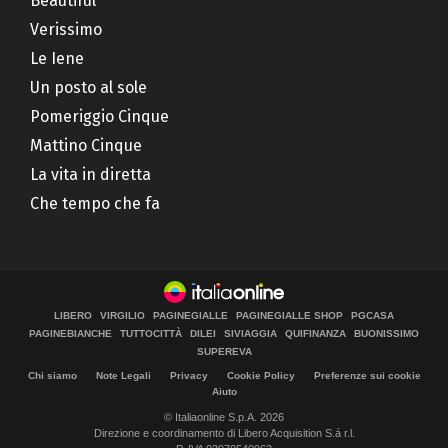
Beautiful
Verissimo
Le Iene
Un posto al sole
Pomeriggio Cinque
Mattino Cinque
La vita in diretta
Che tempo che fa
LIBERO
VIRGILIO
PAGINEGIALLE
PAGINEGIALLE SHOP
PGCASA
PAGINEBIANCHE
TUTTOCITTÀ
DILEI
SIVIAGGIA
QUIFINANZA
BUONISSIMO
SUPEREVA
Chi siamo
Note Legali
Privacy
Cookie Policy
Preferenze sui cookie
Aiuto
© Italiaonline S.p.A. 2026
Direzione e coordinamento di Libero Acquisition S.á r.l.