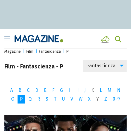
Magazine
Film
Fantascienza
P
Film - Fantascienza - P
Fantascienza
A
B
C
D
E
F
G
H
I
J
K
L
M
N
O
P
Q
R
S
T
U
V
W
X
Y
Z
0-9