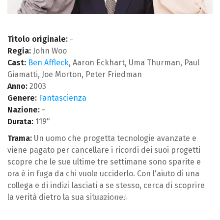
Titolo originale:
-
Regia:
John Woo
Cast:
Ben Affleck
, Aaron Eckhart, Uma Thurman, Paul
Giamatti, Joe Morton, Peter Friedman
Anno:
2003
Genere:
Fantascienza
Nazione:
-
Durata:
119"
Trama:
Un uomo che progetta tecnologie avanzate e
viene pagato per cancellare i ricordi dei suoi progetti
scopre che le sue ultime tre settimane sono sparite e
ora è in fuga da chi vuole ucciderlo. Con l'aiuto di una
collega e di indizi lasciati a se stesso, cerca di scoprire
la verità dietro la sua situazione.