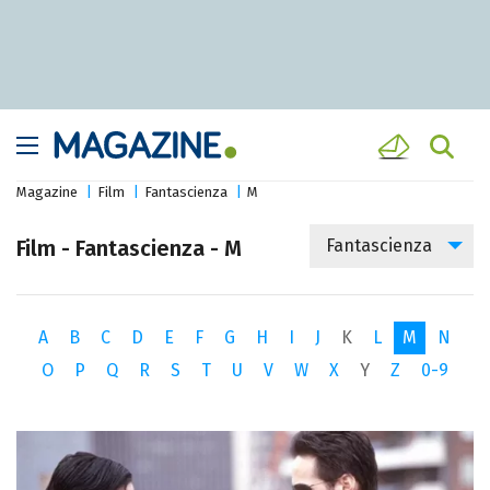
Magazine
Film
Fantascienza
M
Film - Fantascienza - M
Fantascienza
A
B
C
D
E
F
G
H
I
J
K
L
M
N
O
P
Q
R
S
T
U
V
W
X
Y
Z
0-9