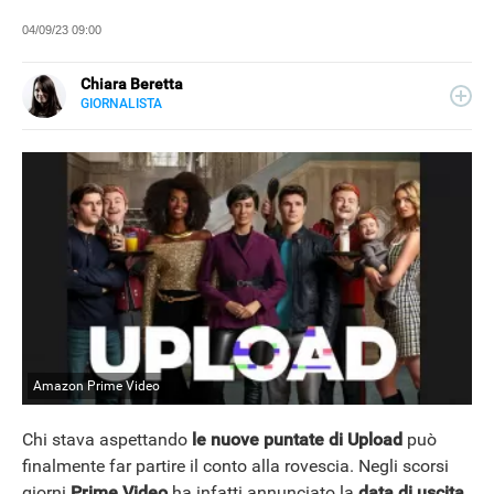
04/09/23 09:00
Chiara Beretta
GIORNALISTA
LINKEDIN
Chiara Beretta è giornalista professionista e collabora
con testate nazionali, online e cartacee. Su Libero
Tecnologia scrive di serie tv, film e spettacolo.
Amazon Prime Video
Chi stava aspettando
le nuove puntate di Upload
può
finalmente far partire il conto alla rovescia. Negli scorsi
NEWS
giorni
Prime Video
ha infatti annunciato la
data di uscita