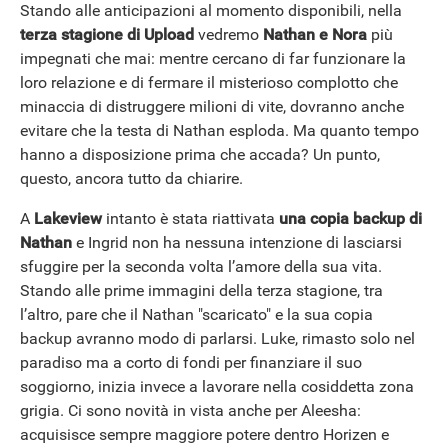
Stando alle anticipazioni al momento disponibili, nella
terza stagione di Upload
vedremo
Nathan e Nora
più
impegnati che mai: mentre cercano di far funzionare la
loro relazione e di fermare il misterioso complotto che
ANDROID
minaccia di distruggere milioni di vite, dovranno anche
evitare che la testa di Nathan esploda. Ma quanto tempo
hanno a disposizione prima che accada? Un punto,
questo, ancora tutto da chiarire.
A
Lakeview
intanto è stata riattivata
una copia backup di
Nathan
e Ingrid non ha nessuna intenzione di lasciarsi
sfuggire per la seconda volta l’amore della sua vita.
Stando alle prime immagini della terza stagione, tra
l’altro, pare che il Nathan "scaricato" e la sua copia
backup avranno modo di parlarsi. Luke, rimasto solo nel
paradiso ma a corto di fondi per finanziare il suo
soggiorno, inizia invece a lavorare nella cosiddetta zona
grigia. Ci sono novità in vista anche per Aleesha:
acquisisce sempre maggiore potere dentro Horizen e