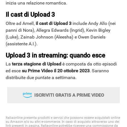
inizia una relazione romantica.
Il cast di Upload 3
Oltre ad Amell,
il cast di Upload 3
include Andy Allo (nei
panni di Nora), Allegra Edwards (Ingrid), Kevin Bigley
(Luke), Zainab Johnson (Aleesha) e Owen Daniels
(assistente A.I.).
Upload 3 in streaming: quando esce
La
terza stagione di Upload
è composta da otto episodi
ed esce
su Prime Video il 20 ottobre 2023
. Saranno
distribuite due puntate a settimana.
ISCRIVITI GRATIS A PRIME VIDEO
Italiaonline presenta prodotti e servizi che possono essere acquistati online
su Amazon e/o su altri e-commerce. In caso di acquisto attraverso uno dei
link presenti in pagina, Italiaonline potrebbe ricevere una commissione da