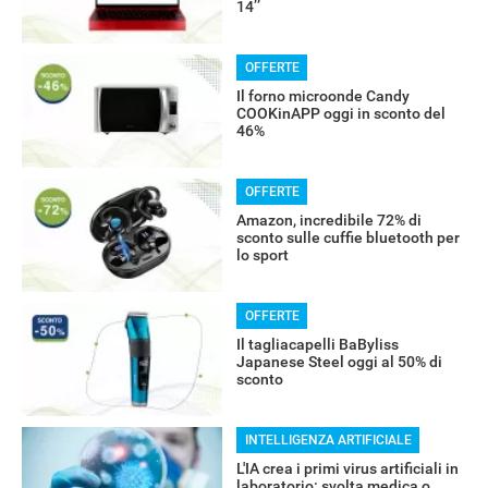
14’’
OFFERTE
Il forno microonde Candy
COOKinAPP oggi in sconto del
46%
OFFERTE
Amazon, incredibile 72% di
sconto sulle cuffie bluetooth per
lo sport
RECENSIONI
OFFERTE
Il tagliacapelli BaByliss
Japanese Steel oggi al 50% di
sconto
INTELLIGENZA ARTIFICIALE
L'IA crea i primi virus artificiali in
laboratorio: svolta medica o