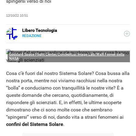
spingersi verso di noi
12/10/22 10:51
Libero Tecnologia
REDAZIONE
E-
Libero Tecnologia si occupa di tecnologia a 360°: novità e
MAIL
tendenze dal mondo tech, approfondimenti, guide e
tutorial, per un pubblico di principianti e di esperti, di
Goddard Space Flight Center/Conceptual Image Lab/Walt Feimer della
utenti privati, di PMI e professionisti. Qui trovate i nostri
NASA
articoli sul mondo Android e Apple, app e social, audio e
NEWS
video, smartphone e wearable, domotica e gadget.
Cosa c’è fuori dal nostro Sistema Solare? Cosa bussa alla
nostra porta, mentre noi viviamo racchiusi nella nostra
“bolla” e conduciamo con tranquillità le nostre vite? È a
queste domande che cercano, quotidianamente, di
rispondere gli scienziati. E, in effetti, le ultime scoperte
dimostrano che ci sono molte cose che sembrano
“spingersi” verso di noi, dando vita a strani fenomeni ai
confini del Sistema Solare
.