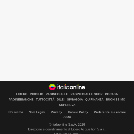
LIBERO
VIRGILIO
PAGINEGIALLE
PAGINEGIALLE SHOP
PGCASA
PAGINEBIANCHE
TUTTOCITTÀ
DILEI
SIVIAGGIA
QUIFINANZA
BUONISSIMO
SUPEREVA
Chi siamo
Note Legali
Privacy
Cookie Policy
Preferenze sui cookie
Aiuto
© Italiaonline S.p.A. 2026
Direzione e coordinamento di Libero Acquisition S.á r.l.
Libero Tecnologia è un prodotto Italiaonline
P. IVA 03970540963