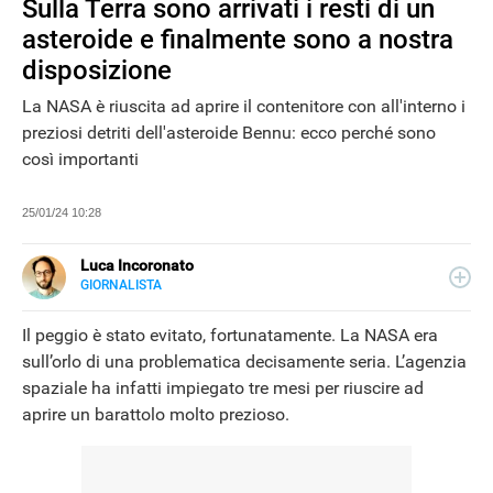
Sulla Terra sono arrivati i resti di un
asteroide e finalmente sono a nostra
disposizione
La NASA è riuscita ad aprire il contenitore con all'interno i
preziosi detriti dell'asteroide Bennu: ecco perché sono
così importanti
25/01/24 10:28
Luca Incoronato
GIORNALISTA
E-
Giornalista pubblicista ed esperto copywriter, ho
MAIL
accumulato esperienze in TV, redazioni giornalistiche
Il peggio è stato evitato, fortunatamente. La NASA era
LINKEDIN
fisiche e online, così come in TV, come autore, giornalista
sull’orlo di una problematica decisamente seria. L’agenzia
e copywriter. Per Libero Tecnologia scrivo nella sezione
spaziale ha infatti impiegato tre mesi per riuscire ad
Scienza.
aprire un barattolo molto prezioso.
NEWS