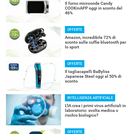
Il forno microonde Candy
COOKinAPP oggi in sconto del
46%
OFFERTE
Amazon, incredibile 72% di
sconto sulle cuffie bluetooth per
lo sport
OFFERTE
Il tagliacapelli BaByliss
Japanese Steel oggi al 50% di
sconto
INTELLIGENZA ARTIFICIALE
L'IA crea i primi virus artificiali in
laboratorio: svolta medica o
rischio biologico?
OFFERTE