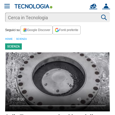
REGISTRATI
MAIL
ACCOUNT
Apri una nuova
MAIL
Cer
Seguici su:
Google Discover
Fonti preferite
AIUTO
HOME
SCIENZA
SCIENZA