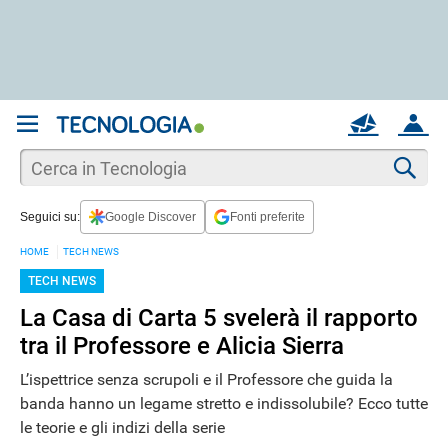
REGISTRATI
MAIL
ACCOUNT
Apri una nuova
MAIL
Cer
Seguici su:
Google Discover
Fonti preferite
AIUTO
HOME
TECH NEWS
TECH NEWS
La Casa di Carta 5 svelerà il rapporto
tra il Professore e Alicia Sierra
L’ispettrice senza scrupoli e il Professore che guida la
banda hanno un legame stretto e indissolubile? Ecco tutte
le teorie e gli indizi della serie