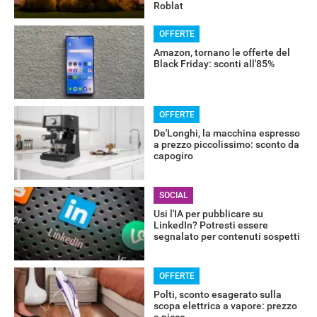
Roblat
OFFERTE
Amazon, tornano le offerte del
Black Friday: sconti all'85%
OFFERTE
De'Longhi, la macchina espresso
a prezzo piccolissimo: sconto da
capogiro
RECENSIONI
SOCIAL
Usi l'IA per pubblicare su
LinkedIn? Potresti essere
segnalato per contenuti sospetti
OFFERTE
Polti, sconto esagerato sulla
scopa elettrica a vapore: prezzo
a picco