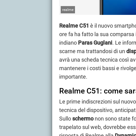
realme
Realme C51
è il nuovo smartpho
ore fa ha fatto la sua comparsa 
indiano
Paras Guglani
. Le infor
scarne ma trattandosi di un
disp
avrà una scheda tecnica così av
mantenere i costi bassi e rivolge
importante.
Realme C51: come sar
Le prime indiscrezioni sul nuo
tecnica del dispositivo, anticipa
Sullo
schermo
non sono state for
trapelato sul web, dovrebbe ess
risposta di Realme alla
Dynamic 