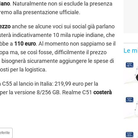
iano
. Naturalmente non si esclude la presenza
dremo alla presentazione ufficiale.
ezzo
anche se alcune voci sui social già parlano
erà indicativamente 10 mila rupie indiane, che
ebbe a
110 euro
. Al momento non sappiamo se il
Le mi
opa ma, se così fosse, difficilmente il prezzo
le bisognerà sicuramente aggiungere le spese di
sti per la logistica.
55 al lancio in Italia: 219,99 euro per la
 per la versione 8/256 GB. Realme C51
costerà
eferite