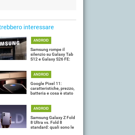
trebbero interessare
ANDROID
Samsung rompe il
silenzio su Galaxy Tab
S12 e Galaxy S26 FE:
quando potrebbero
arrivare
ANDROID
Google Pixel 11:
caratteristiche, prezzo,
batteria e cosa è stato
davvero confermato ad
oggi
ANDROID
Samsung Galaxy Z Fold
8 Ultra vs. Fold 8
standard: quali sono le
differenze?