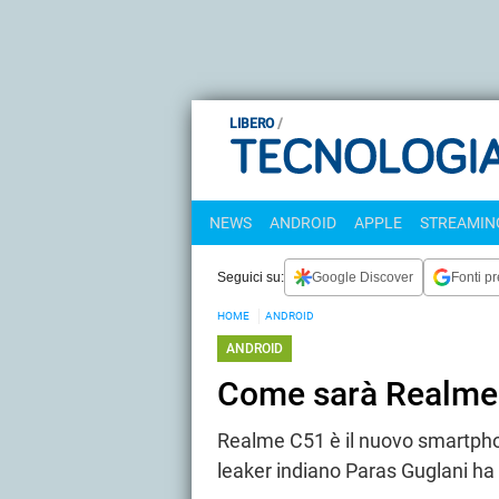
LIBERO
NEWS
ANDROID
APPLE
STREAMING
Seguici su:
Google Discover
Fonti pr
HOME
ANDROID
ANDROID
Come sarà Realme 
Realme C51 è il nuovo smartphon
leaker indiano Paras Guglani ha 