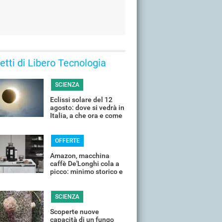
 letti di Libero Tecnologia
SCIENZA
Eclissi solare del 12
agosto: dove si vedrà in
Italia, a che ora e come
guardarla senza rischi
OFFERTE
Amazon, macchina
caffè De'Longhi cola a
picco: minimo storico e
sconti all'80%
SCIENZA
Scoperte nuove
capacità di un fungo