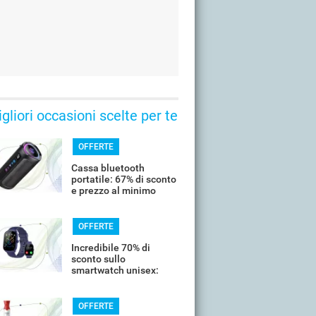
gliori occasioni scelte per te
OFFERTE
Cassa bluetooth
portatile: 67% di sconto
e prezzo al minimo
storico
OFFERTE
Incredibile 70% di
sconto sullo
smartwatch unisex:
costa meno di 20€
OFFERTE