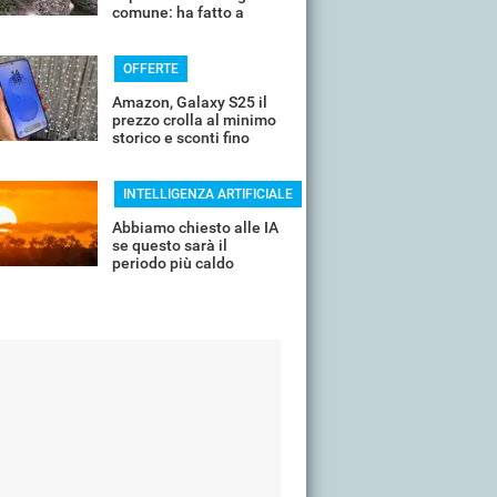
comune: ha fatto a
pezzi una plastica
quasi indistruttibile
OFFERTE
Amazon, Galaxy S25 il
prezzo crolla al minimo
storico e sconti fino
all'85%
INTELLIGENZA ARTIFICIALE
Abbiamo chiesto alle IA
se questo sarà il
periodo più caldo
dell'anno o non siamo
ancora salvi