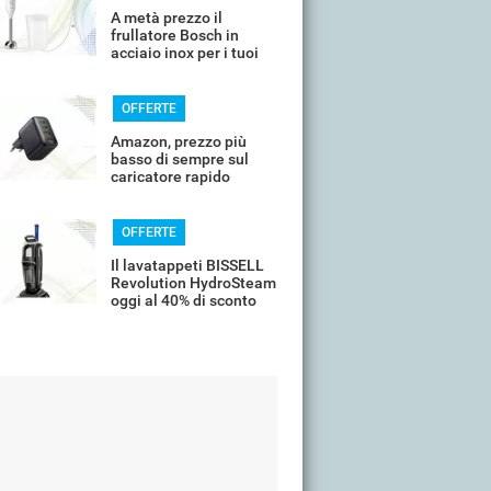
A metà prezzo il
frullatore Bosch in
acciaio inox per i tuoi
frullati
OFFERTE
Amazon, prezzo più
basso di sempre sul
caricatore rapido
universale
OFFERTE
Il lavatappeti BISSELL
Revolution HydroSteam
oggi al 40% di sconto