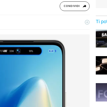
CONDIVIDI
Ti po
 dal 2011, giornalista dal 2019, ha lavorato per il web e per la
sica, cultura, lifestyle e tecnologia.