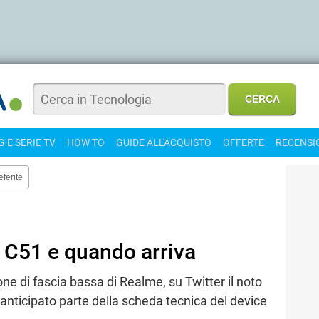
 E SERIE TV
HOW TO
GUIDE ALL'ACQUISTO
OFFERTE
RECENSI
eferite
C51 e quando arriva
e di fascia bassa di Realme, su Twitter il noto
anticipato parte della scheda tecnica del device