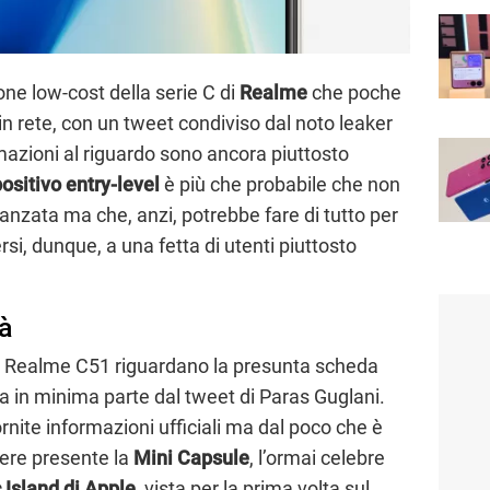
ne low-cost della serie C di
Realme
che poche
in rete, con un tweet condiviso dal noto leaker
mazioni al riguardo sono ancora piuttosto
ositivo entry-level
è più che probabile che non
anzata ma che, anzi, potrebbe fare di tutto per
rsi, dunque, a una fetta di utenti piuttosto
à
vo Realme C51 riguardano la presunta scheda
ta in minima parte dal tweet di Paras Guglani.
nite informazioni ufficiali ma dal poco che è
ere presente la
Mini Capsule
, l’ormai celebre
Island di Apple
, vista per la prima volta sul