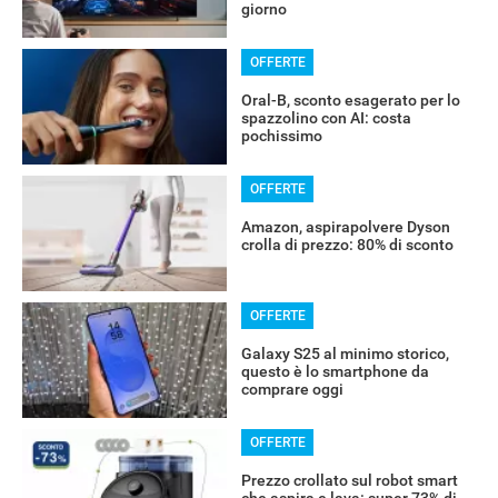
giorno
OFFERTE
Oral-B, sconto esagerato per lo
spazzolino con AI: costa
pochissimo
OFFERTE
Amazon, aspirapolvere Dyson
crolla di prezzo: 80% di sconto
OFFERTE
Galaxy S25 al minimo storico,
questo è lo smartphone da
comprare oggi
OFFERTE
Prezzo crollato sul robot smart
che aspira e lava: super 73% di