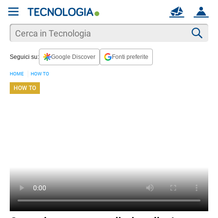
REGISTRATI
MAIL
ACCOUNT
Apri una nuova
MAIL
Cer
Seguici su:
Google Discover
Fonti preferite
AIUTO
HOME
HOW TO
HOW TO