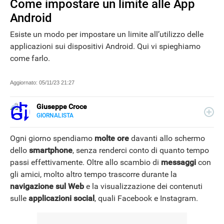
Come impostare un limite alle App
Android
Esiste un modo per impostare un limite all’utilizzo delle
applicazioni sui dispositivi Android. Qui vi spieghiamo
come farlo.
Aggiornato:
05/11/23 21:27
Giuseppe Croce
GIORNALISTA
LINKEDIN
Peppe Croce, giornalista dal 2008, si occupa di device
elettronici e nuove tecnologie applicate al mondo
Ogni giorno spendiamo
molte ore
davanti allo schermo
automotive. È entrato in Libero Tecnologia nel 2018.
dello
smartphone
, senza renderci conto di quanto tempo
passi effettivamente. Oltre allo scambio di
messaggi
con
NEWS
gli amici, molto altro tempo trascorre durante la
navigazione sul Web
e la visualizzazione dei contenuti
sulle
applicazioni social
, quali Facebook e Instagram.