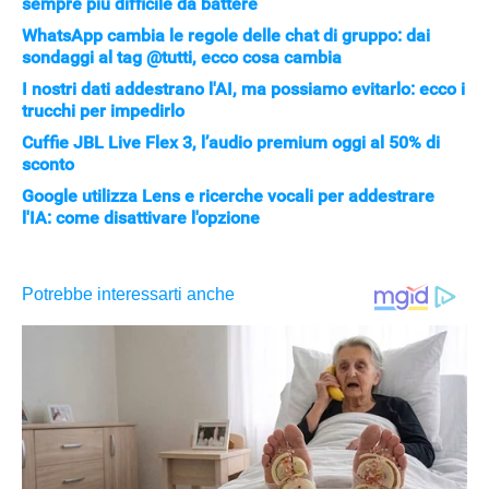
sempre più difficile da battere
WhatsApp cambia le regole delle chat di gruppo: dai
sondaggi al tag @tutti, ecco cosa cambia
I nostri dati addestrano l'AI, ma possiamo evitarlo: ecco i
trucchi per impedirlo
Cuffie JBL Live Flex 3, l’audio premium oggi al 50% di
sconto
Google utilizza Lens e ricerche vocali per addestrare
APPLE
l'IA: come disattivare l'opzione