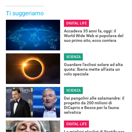
Ti suggeriamo
DIGITAL LIFE
Accadeva 35 anni fa, oggi: il
World Wide Web si popolava del
suo primo sito, ecco com'era
SCIENZA
Guardare l'eclissi solare ad alta
quota: Iberia mette all'asta un
volo speciale
SCIENZA
Dai pangolini alle salamandre: il
progetto da 200 milioni di
DiCaprio e Bezos per la fauna
selvatica
DIGITAL LIFE
Le migliori playlist di Spotify per