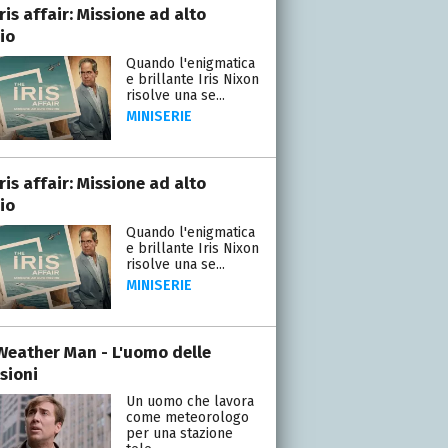
ris affair: Missione ad alto
io
Quando l'enigmatica
e brillante Iris Nixon
risolve una se...
MINISERIE
ris affair: Missione ad alto
io
Quando l'enigmatica
e brillante Iris Nixon
risolve una se...
MINISERIE
Weather Man - L'uomo delle
sioni
Un uomo che lavora
come meteorologo
per una stazione