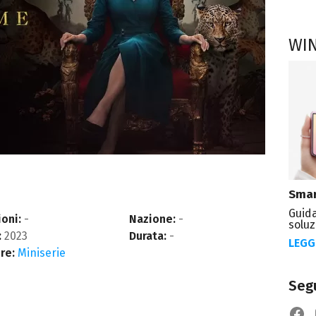
WI
Smar
Guida
oni:
-
Nazione:
-
soluz
:
2023
Durata:
-
LEGG
re:
Miniserie
Segu