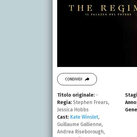
CONDIVIDI
Titolo originale:
-
Stagi
Regia:
Stephen Frears,
Anno
Jessica Hobbs
Gene
Cast:
Kate Winslet
,
Guillaume Gallienne,
Andrea Riseborough,