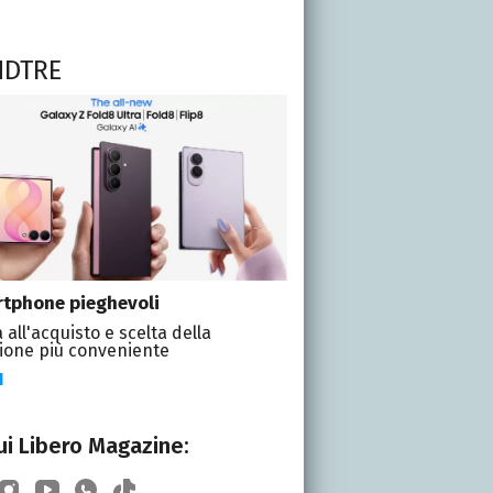
NDTRE
tphone pieghevoli
 all'acquisto e scelta della
ione più conveniente
I
i Libero Magazine: