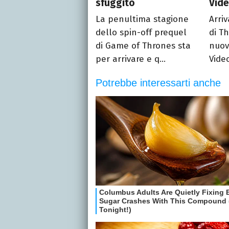
sfuggito
Vid
La penultima stagione
Arriv
dello spin-off prequel
di Th
di Game of Thrones sta
nuov
per arrivare e q...
Video