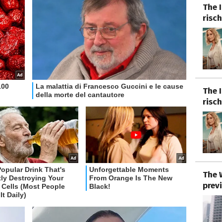
The I
risch
The I
risch
The 
previ