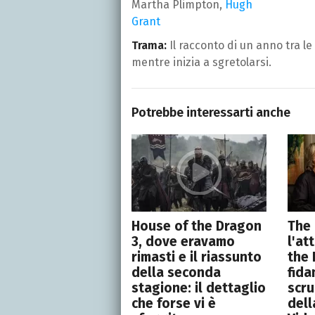
Martha Plimpton,
Hugh
Grant
Trama:
Il racconto di un anno tra 
mentre inizia a sgretolarsi.
Potrebbe interessarti anche
House of the Dragon
The 
3, dove eravamo
l'at
rimasti e il riassunto
the 
della seconda
fida
stagione: il dettaglio
scru
che forse vi è
dell