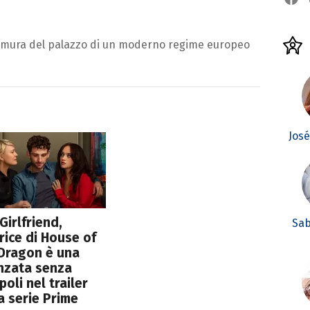
le mura del palazzo di un moderno regime europeo
Jos
Girlfriend,
Sab
trice di House of
Dragon è una
nzata senza
poli nel trailer
a serie Prime