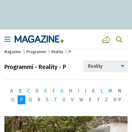
Magazine
Programmi
Reality
P
Programmi - Reality - P
Reality
A
B
C
D
E
F
G
H
I
J
K
L
M
N
O
P
Q
R
S
T
U
V
W
X
Y
Z
0-9