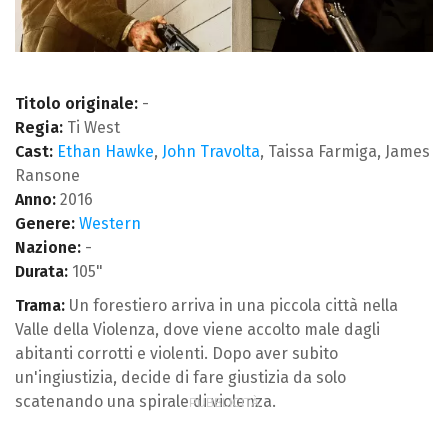
Titolo originale:
-
Regia:
Ti West
Cast:
Ethan Hawke
,
John Travolta
, Taissa Farmiga, James
Ransone
Anno:
2016
Genere:
Western
Nazione:
-
Durata:
105"
Trama:
Un forestiero arriva in una piccola città nella
Valle della Violenza, dove viene accolto male dagli
abitanti corrotti e violenti. Dopo aver subito
un'ingiustizia, decide di fare giustizia da solo
scatenando una spirale di violenza.