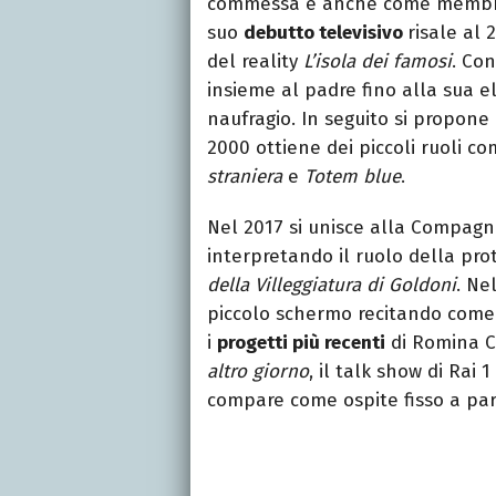
commessa e anche come membro d
suo
debutto televisivo
risale al 
del reality
L’isola dei famosi
. Co
insieme al padre fino alla sua e
naufragio. In seguito si propone
2000 ottiene dei piccoli ruoli co
straniera
e
Totem blue
.
Nel 2017 si unisce alla Compagn
interpretando il ruolo della pr
della Villeggiatura di Goldoni
. Ne
piccolo schermo recitando come 
i
progetti più recenti
di Romina Ca
altro giorno
, il talk show di Rai 
compare come ospite fisso a part