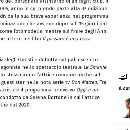
el personale all’interno di un night club. Il
2005, anno in cui prende parte alla 3ª edizione
ndivide la sua breve esperienza nel programma
liminazione che avviene dopo soli 15 giorni dal
 come fotomodella mentre sul finire degli Anni
me attrice nei film
Il passato è una terra
ia degli Onesti e debutta sul palcoscenico
otagonista nello spettacolo teatrale
Le Smanie
llo stesso anno l’attrice compare anche sul
guest star nella nota serie tv
Don Matteo
. Tra
Il co
rrisi c’è il programma televisivo
Oggi è un
1 condotto da Serena Bortone in cui l’attrice
ire dal 2020.