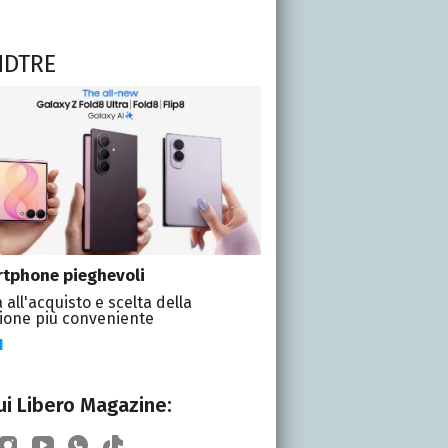
NDTRE
tphone pieghevoli
 all'acquisto e scelta della
ione più conveniente
I
i Libero Magazine: