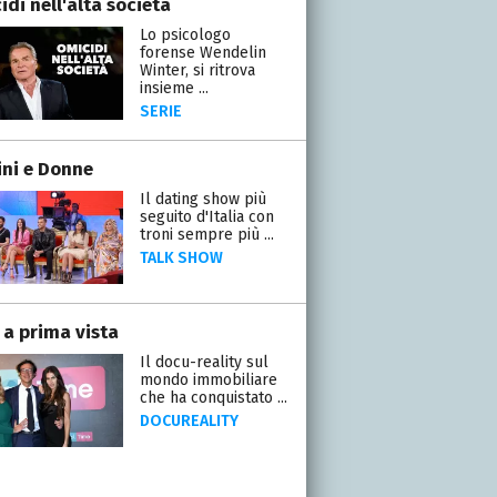
di nell'alta società
Lo psicologo
forense Wendelin
Winter, si ritrova
insieme ...
SERIE
ni e Donne
Il dating show più
seguito d'Italia con
troni sempre più ...
TALK SHOW
 a prima vista
Il docu-reality sul
mondo immobiliare
che ha conquistato ...
DOCUREALITY