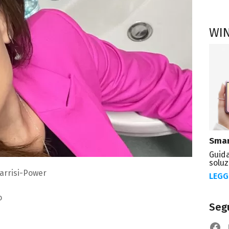
WI
Smar
Guida
soluz
arrisi-Power
LEGG
o
Segu