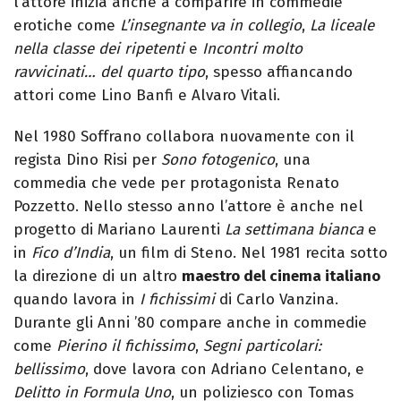
l’attore inizia anche a comparire in commedie
erotiche come
L’insegnante va in collegio
,
La liceale
nella classe dei ripetenti
e
Incontri molto
ravvicinati… del quarto tipo
, spesso affiancando
attori come Lino Banfi e Alvaro Vitali.
Nel 1980 Soffrano collabora nuovamente con il
regista Dino Risi per
Sono fotogenico
, una
commedia che vede per protagonista Renato
Pozzetto. Nello stesso anno l’attore è anche nel
progetto di Mariano Laurenti
La settimana bianca
e
in
Fico d’India
, un film di Steno. Nel 1981 recita sotto
la direzione di un altro
maestro del cinema italiano
quando lavora in
I fichissimi
di Carlo Vanzina.
Durante gli Anni ’80 compare anche in commedie
come
Pierino il fichissimo
,
Segni particolari:
bellissimo
, dove lavora con Adriano Celentano, e
Delitto in Formula Uno
, un poliziesco con Tomas