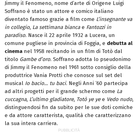
Jimmy il Fenomeno, nome d’arte di Origene Luigi
Soffrano è stato un attore e comico italiano
diventato famoso grazie a film come
L’insegnante va
in collegio
,
La settimana bianca
e
Fantozzi in
paradiso
. Nasce il 22 aprile 1932 a Lucera, un
comune pugliese in provincia di Foggia, e
debutta al
cinema
nel 1958 recitando in un film di Totò dal
titolo
Gambe d’oro
. Soffrano adotta lo pseudonimo
di Jimmy il Fenomeno nel 1961 sotto consiglio della
produttrice Vania Protti che conosce sul set del
musical
Io bacio… tu baci
.
Negli Anni ’60 partecipa
ad altri progetti per il grande schermo come
La
cuccagna
,
L’ultimo gladiatore
,
Totò ye ye
e
Vedo nudo
,
distinguendosi fin da subito per le sue doti comiche
e da attore caratterista, qualità che caratterizzano
la sua intera carriera.