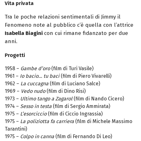
Vita privata
Tra le poche relazioni sentimentali di Jimmy il
Fenomeno note al pubblico c’è quella con l’attrice
Isabella Biagini
con cui rimane fidanzato per due
anni.
Progetti
1958 –
Gambe d’oro
(film di Turi Vasile)
1961 –
Io bacio… tu baci
(film di Piero Vivarelli)
1962 –
La cuccagna
(film di Luciano Salce)
1969 –
Vedo nudo
(film di Dino Risi)
1973 –
Ultimo tango a Zagarol
(film di Nando Cicero)
1974 –
Sesso in testa
(film di Sergio Ammirata)
1975 –
L’esorciccio
(film di Ciccio Ingrassia)
1975 –
La poliziotta fa carriera
(film di Michele Massimo
Tarantini)
1975 –
Colpo in canna
(film di Fernando Di Leo)