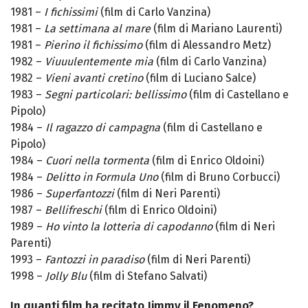
1981 –
I fichissimi
(film di Carlo Vanzina)
1981 –
La settimana al mare
(film di Mariano Laurenti)
1981 –
Pierino il fichissimo
(film di Alessandro Metz)
1982 –
Viuuulentemente mia
(film di Carlo Vanzina)
1982 –
Vieni avanti cretino
(film di Luciano Salce)
1983 –
Segni particolari: bellissimo
(film di Castellano e
Pipolo)
1984 –
Il ragazzo di campagna
(film di Castellano e
Pipolo)
1984 –
Cuori nella tormenta
(film di Enrico Oldoini)
1984 –
Delitto in Formula Uno
(film di Bruno Corbucci)
1986 –
Superfantozzi
(film di Neri Parenti)
1987 –
Bellifreschi
(film di Enrico Oldoini)
1989 –
Ho vinto la lotteria di capodanno
(film di Neri
Parenti)
1993 –
Fantozzi in paradiso
(film di Neri Parenti)
1998 –
Jolly Blu
(film di Stefano Salvati)
In quanti film ha recitato Jimmy il Fenomeno?