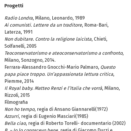
Progetti
Radio Londra
, Milano, Leonardo, 1989
Ai comunisti. Lettere da un traditore
, Roma-Bari,
Laterza, 1991
Non dubitare. Contro la religione laicista
, Chieti,
Solfanelli, 2005
Teoconservatorismo e ateoconservatorismo a confronto
,
Milano, Sonzogno, 2014.
Ferrara-Alessandro Gnocchi-Mario Palmaro,
Questo
papa piace troppo. Un’appassionata lettura critica
,
Piemme, 2014
Il Royal baby. Matteo Renzi e l’Italia che vorrà
, Milano,
Rizzoli, 2015
Filmografia
Non ho tempo
, regia di Ansano Giannarelli(1972)
Azzurri
, regia di Eugenio Masciari(1985)
Bella ciao
, regia di Roberto Torelli- documentario (2002)
B. – Io lo conoscevo bene
, regia di Giacomo Durzi e