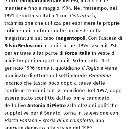
eletto
europarlamentare del PSI
, incarico che
mantiene fino a maggio 1994. Nel frattempo, nel
1991 debutta su Italia 1 con
L’istruttoria,
trasmissione che utilizza per esprimere le proprie
critiche nei confronti delle inchieste della
magistratura sul caso
Tangentopoli.
Con l’ascesa di
Silvio Berlusconi
in politica, nel 1994 lascia il PSI
per entrare a far parte di
Forza Italia
in veste di
ministro per i rapporti con il Parlamento. Nel
gennaio 1996 fonda il quotidiano
Il Foglio
e viene
nominato direttore del settimanale
Panorama,
incarico che lascia poco dopo a causa delle
continue tensioni con la redazione. Nel 1997, dopo
essere stato sconfitto dall’ex-pm e candidato
dell’Ulivo
Antonio Di Pietro
alle elezioni politiche
suppletive per il Senato, torna in televisione con
Piazza Fontana – storia di un complotto
, uno
speciale dedicato alla strage del 1969.