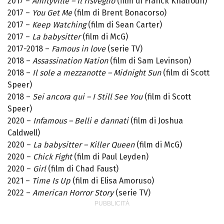
2017 –
Amityville – Il risveglio
(film di Franck Khalfoun)
2017 –
You Get Me
(film di Brent Bonacorso)
2017 –
Keep Watching
(film di Sean Carter)
2017 –
La babysitter
(film di McG)
2017-2018 –
Famous in love
(serie TV)
2018 –
Assassination Nation
(film di Sam Levinson)
2018 –
Il sole a mezzanotte – Midnight Sun
(film di Scott
Speer)
2018 –
Sei ancora qui – I Still See You
(film di Scott
Speer)
2020 –
Infamous – Belli e dannati
(film di Joshua
Caldwell)
2020 –
La babysitter – Killer Queen
(film di McG)
2020 –
Chick Fight
(film di Paul Leyden)
2020 –
Girl
(film di Chad Faust)
2021 –
Time Is Up
(film di Elisa Amoruso)
2022 –
American Horror Story
(serie TV)