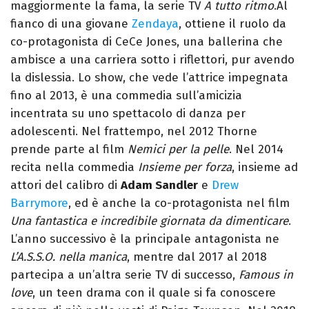
maggiormente la fama, la serie TV
A tutto ritmo
.Al
fianco di una giovane
Zendaya
, ottiene il ruolo da
co-protagonista di CeCe Jones, una ballerina che
ambisce a una carriera sotto i riflettori, pur avendo
la dislessia. Lo show, che vede l’attrice impegnata
fino al 2013, è una commedia sull’amicizia
incentrata su uno spettacolo di danza per
adolescenti. Nel frattempo, nel 2012 Thorne
prende parte al film
Nemici per la pelle
. Nel 2014
recita nella commedia
Insieme per forza
, insieme ad
attori del calibro di
Adam Sandler
e
Drew
Barrymore
, ed è anche la co-protagonista nel film
Una fantastica e incredibile giornata da dimenticare
.
L’anno successivo è la principale antagonista ne
L’A.S.S.O. nella manica
, mentre dal 2017 al 2018
partecipa a un’altra serie TV di successo,
Famous in
love
, un teen drama con il quale si fa conoscere