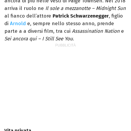
ancora di più nelle vesti di Paige Townsen. Nel 2018
arriva il ruolo ne
Il sole a mezzanotte – Midnight Sun
al fianco dell’attore
Patrick Schwarzenegger
, figlio
di
Arnold
e, sempre nello stesso anno, prende
parte a a diversi film, tra cui
Assassination Nation
e
Sei ancora qui – I Still See You
.
Vita privata