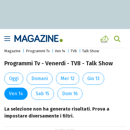
Magazine
Programmi Tv
Ven 14
TV8
Talk Show
Programmi Tv - Venerdi - TV8 - Talk Show
Oggi
Domani
Mer 12
Gio 13
Ven 14
Sab 15
Dom 16
La selezione non ha generato risultati. Prova a
impostare diversamente i filtri.