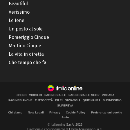
Beautiful
Verissimo
Le Iene
Un posto al sole
Pomeriggio Cinque
Mattino Cinque
La vita in diretta
Che tempo che fa
LIBERO
VIRGILIO
PAGINEGIALLE
PAGINEGIALLE SHOP
PGCASA
PAGINEBIANCHE
TUTTOCITTÀ
DILEI
SIVIAGGIA
QUIFINANZA
BUONISSIMO
SUPEREVA
Chi siamo
Note Legali
Privacy
Cookie Policy
Preferenze sui cookie
Aiuto
© Italiaonline S.p.A. 2026
Direzione e coordinamento di Libero Acquisition S.á r.l.