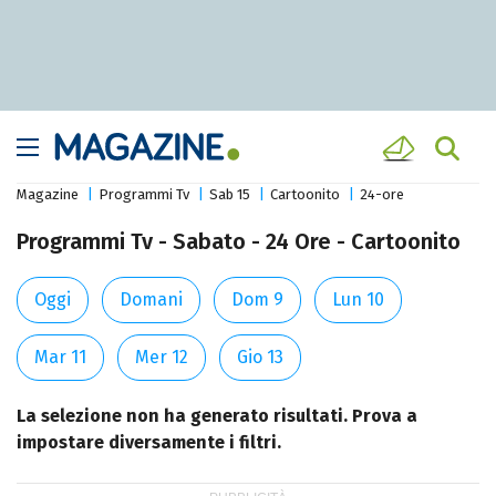
Magazine
Programmi Tv
Sab 15
Cartoonito
24-ore
Programmi Tv - Sabato - 24 Ore - Cartoonito
Oggi
Domani
Dom 9
Lun 10
Mar 11
Mer 12
Gio 13
La selezione non ha generato risultati. Prova a
impostare diversamente i filtri.