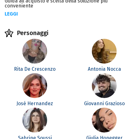
Guida all'acquisto e scelta della soluzione più
conveniente
LEGGI
Personaggi
Rita De Crescenzo
Antonia Nocca
José Hernandez
Giovanni Grazioso
Sabrine Soussi
Giulia Honegger