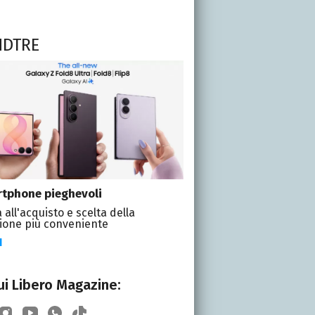
NDTRE
tphone pieghevoli
 all'acquisto e scelta della
ione più conveniente
I
i Libero Magazine: