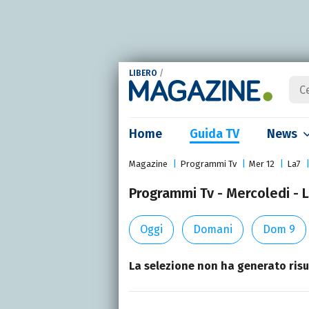
LIBERO
/
Home
Guida TV
News
Magazine
Programmi Tv
Mer 12
La7
Programmi Tv - Mercoledi - 
Oggi
Domani
Dom 9
La selezione non ha generato risul