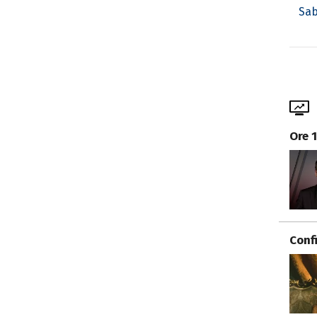
Sab
Ore 
Conf