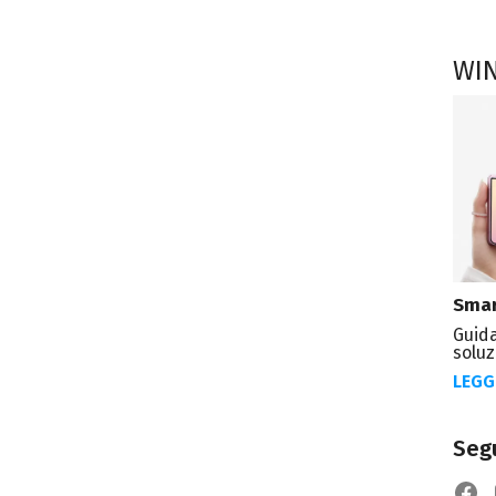
WI
Smar
Guida
soluz
LEGG
Segu