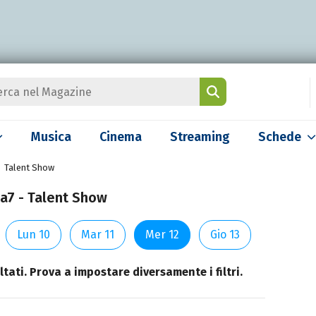
Musica
Cinema
Streaming
Schede
Talent Show
La7 - Talent Show
Lun 10
Mar 11
Mer 12
Gio 13
tati. Prova a impostare diversamente i filtri.