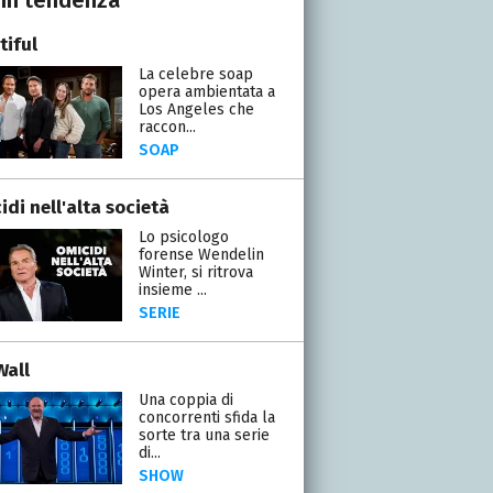
tiful
La celebre soap
opera ambientata a
Los Angeles che
raccon...
SOAP
di nell'alta società
Lo psicologo
forense Wendelin
Winter, si ritrova
insieme ...
SERIE
Wall
Una coppia di
concorrenti sfida la
sorte tra una serie
di...
SHOW