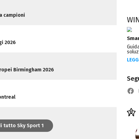
 da campioni
WI
Smar
gi 2026
Guida
soluz
LEGG
Europei Birmingham 2026
Segu
ontreal
i tutto Sky Sport 1