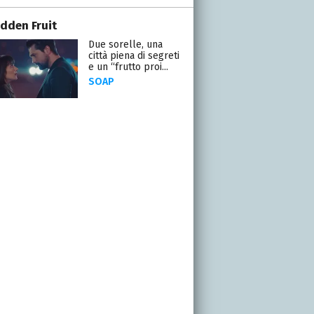
idden Fruit
Due sorelle, una
città piena di segreti
e un “frutto proi...
SOAP