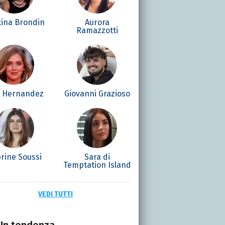
tina Brondin
Aurora
Ramazzotti
é Hernandez
Giovanni Grazioso
rine Soussi
Sara di
Temptation Island
VEDI TUTTI
In tendenza