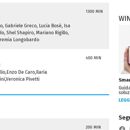
1300 MIN
WI
, Gabriele Greco, Lucia Bosé, Isa
lo, Shel Shapiro, Mariano Rigillo,
eremia Longobardo
400 MIN
!
io,Enzo De Caro,Ilaria
ini,Veronica Pivetti
Smar
Guida
soluz
LEGG
Segu
200 MIN