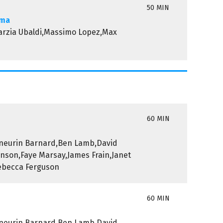
50 MIN
sma
Marzia Ubaldi,Massimo Lopez,Max
60 MIN
neurin Barnard,Ben Lamb,David
nson,Faye Marsay,James Frain,Janet
ebecca Ferguson
60 MIN
neurin Barnard,Ben Lamb,David