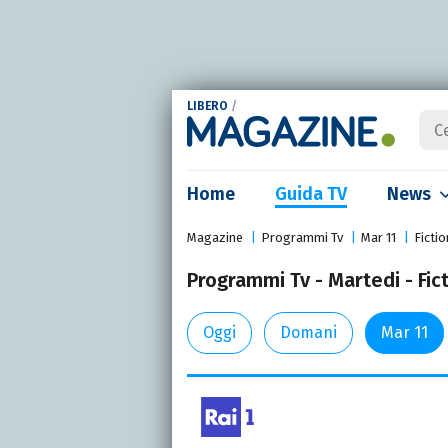
LIBERO
/
Home
Guida TV
News
Magazine
Programmi Tv
Mar 11
Fictio
Programmi Tv - Martedi - Fic
Oggi
Domani
Mar 11