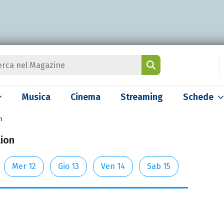
Musica
Cinema
Streaming
Schede
n
tion
Mer 12
Gio 13
Ven 14
Sab 15