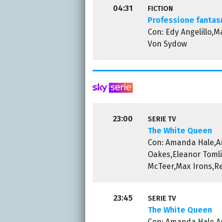
04:31
FICTION
Professione fanta
Con: Edy Angelillo,
Von Sydow
23:00
SERIE TV
The White Queen
Con: Amanda Hale,A
Oakes,Eleanor Tomli
McTeer,Max Irons,R
23:45
SERIE TV
The White Queen
Con: Amanda Hale,A