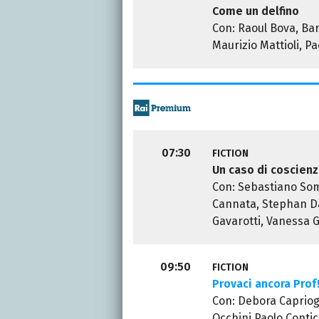
Come un delfino
Con: Raoul Bova, Ba
Maurizio Mattioli, Pa
07:30
FICTION
Un caso di coscien
Con: Sebastiano Som
Cannata, Stephan Dan
Gavarotti, Vanessa 
09:50
FICTION
Provaci ancora Prof
Con: Debora Capriogl
Occhini,Paolo Contic