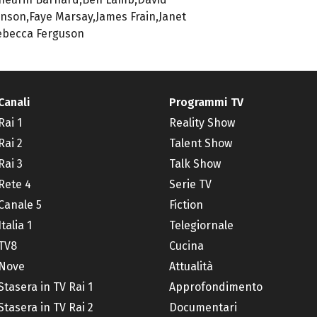
nson,Faye Marsay,James Frain,Janet
ebecca Ferguson
Canali
Programmi TV
Rai 1
Reality Show
Rai 2
Talent Show
Rai 3
Talk Show
Rete 4
Serie TV
Canale 5
Fiction
Italia 1
Telegiornale
TV8
Cucina
Nove
Attualità
Stasera in TV Rai 1
Approfondimento
Stasera in TV Rai 2
Documentari