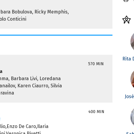
rbara Bobulova, Ricky Memphis,
olo Conticini
Rita
570 MIN
za
ma, Barbara Livi, Loredana
ailov, Karen Ciaurro, Silvia
Gravina
Jos
400 MIN
!
io,Enzo De Caro,Ilaria
ini,Veronica Pivetti