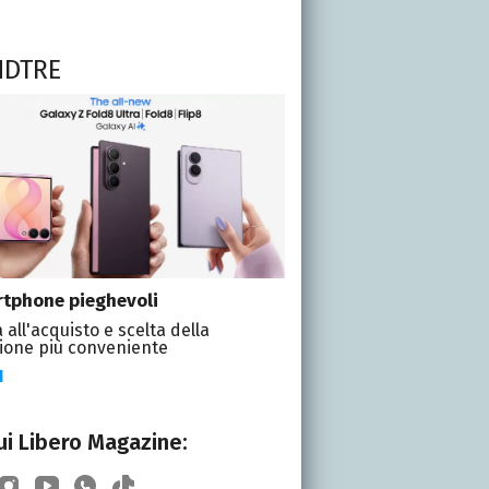
NDTRE
tphone pieghevoli
 all'acquisto e scelta della
ione più conveniente
I
i Libero Magazine: