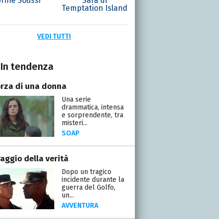
rine Soussi
Sara di
Temptation Island
VEDI TUTTI
In tendenza
orza di una donna
Una serie
drammatica, intensa
e sorprendente, tra
misteri...
SOAP
raggio della verità
Dopo un tragico
incidente durante la
guerra del Golfo,
un...
AVVENTURA