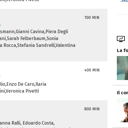
Sab
100 MIN
a
smann,Gianni Cavina,Piera Degli
ani,Sarah Felberbaum,Sonia
 Rocca,Stefania Sandrelli,Valentina
La f
400 MIN
!
io,Enzo De Caro,Ilaria
ini,Veronica Pivetti
Il co
800 MIN
vanna Ralli, Edoardo Costa,